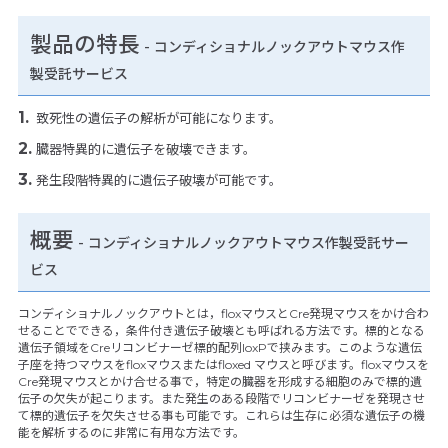
製品の特長
-
コンディショナルノックアウトマウス作
製受託サービス
致死性の遺伝子の解析が可能になります。
臓器特異的に遺伝子を破壊できます。
発生段階特異的に遺伝子破壊が可能です。
概要
- コンディショナルノックアウトマウス作製受託サー
ビス
コンディショナルノックアウトとは，floxマウスとCre発現マウスをかけ合わ
せることでできる，条件付き遺伝子破壊とも呼ばれる方法です。標的となる
遺伝子領域をCreリコンビナーゼ標的配列loxPで挟みます。このような遺伝
子座を持つマウスをfloxマウスまたはfloxed マウスと呼びます。floxマウスを
Cre発現マウスとかけ合せる事で，特定の臓器を形成する細胞のみで標的遺
伝子の欠失が起こります。また発生のある段階でリコンビナーゼを発現させ
て標的遺伝子を欠失させる事も可能です。これらは生存に必須な遺伝子の機
能を解析するのに非常に有用な方法です。