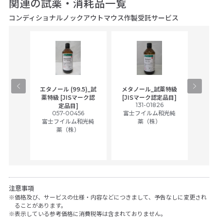
関連の試薬・消耗品一覧
コンディショナルノックアウトマウス作製受託サービス
gical
エタノール (99.5)_試
メタノール_試薬特級
アセ
,
薬特級 [JISマーク認
[JISマーク認定品目]
tic
131-01826
富士
定品目]
ually
057-00456
富士フイルム和光純
ck of
富士フイルム和光純
薬（株）
薬（株）
her
c
注意事項
価格及び、サービスの仕様・内容などにつきまして、予告なしに変更され
ることがあります。
表示している参考価格に消費税等は含まれておりません。