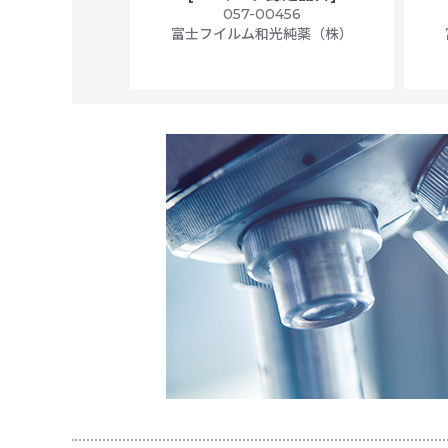
ally wrapped,
057-00456
f 100
富士フイルム和光純薬（株）
56N
 Scientific