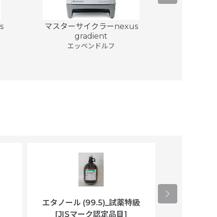
s
マスターサイクラーnexus
マスターサイク
gradient
エッ
エッペンドルフ
エタノール (99.5)_試薬特級
アセトニトリ
[JISマーク認定品目]
マト