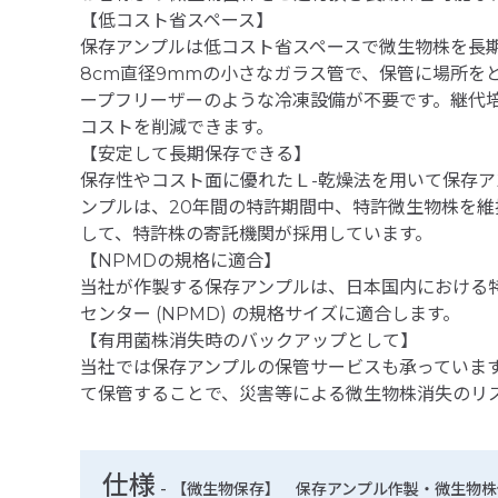
【低コスト省スペース】
保存アンプルは低コスト省スペースで微生物株を長
8cm直径9mmの小さなガラス管で、保管に場所をと
ープフリーザーのような冷凍設備が不要です。継代
コストを削減できます。
【安定して長期保存できる】
保存性やコスト面に優れたＬ-乾燥法を用いて保存ア
ンプルは、20年間の特許期間中、特許微生物株を
して、特許株の寄託機関が採用しています。
【NPMDの規格に適合】
当社が作製する保存アンプルは、日本国内における
センター (NPMD) の規格サイズに適合します。
【有用菌株消失時のバックアップとして】
当社では保存アンプルの保管サービスも承っていま
て保管することで、災害等による微生物株消失のリ
仕様
-
【微生物保存】 保存アンプル作製・微生物株