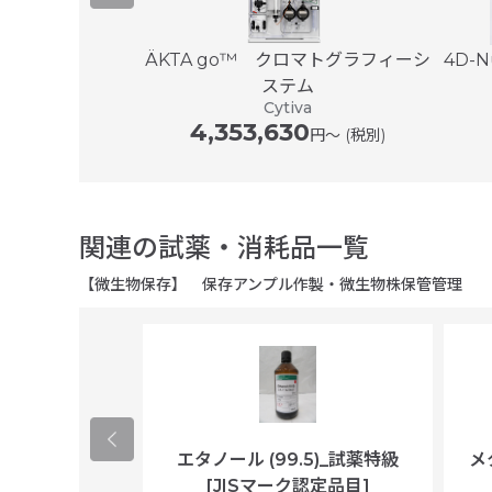
レイスキャナー
ÄKTA go™ クロマトグラフィーシ
4D-N
 7...
ステム
SYS
Cytiva
00
4,353,630
円〜 (税別)
円〜 (税別)
関連の試薬・消耗品一覧
【微生物保存】 保存アンプル作製・微生物株保管管理
ological
エタノール (99.5)_試薬特級
メ
per/plastic
[JISマーク認定品目]