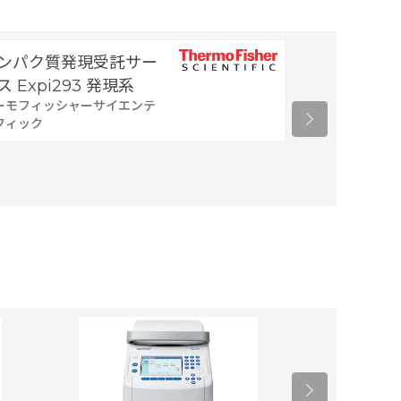
Strings DN
ンパク質発現受託サー
Fragments
ス Expi293 発現系
サーモフィッシ
ーモフィッシャーサイエンテ
ィフィック
フィック
13,200
円 (