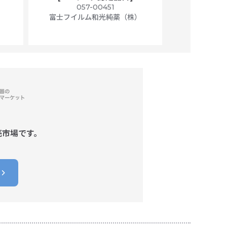
）
057-00451
01
富士フイルム和光純薬（株）
富士フイル
売市場です。