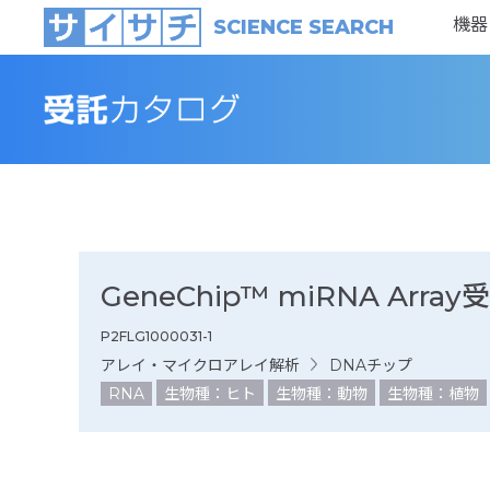
機器
SCIENCE SEARCH
GeneChip™ miRNA Arr
P2FLG1000031-1
アレイ・マイクロアレイ解析
DNAチップ
RNA
生物種：ヒト
生物種：動物
生物種：植物