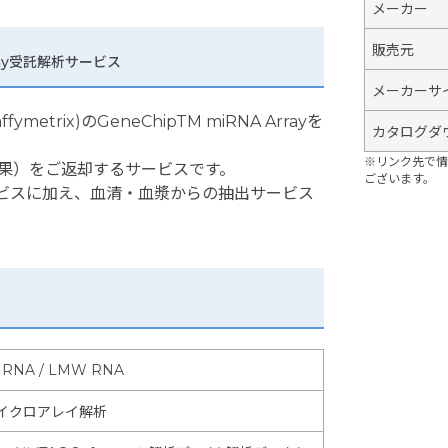
メーカー
販売元
Array受託解析サービス
メーカーサ
s/affymetrix)のGeneChipTM miRNA Arrayを
カタログダ
※リンク先で情
結果）をご返却するサービスです。
ございます。
サービスに加え、血清・血漿からの抽出サービス
ス
l RNA / LMW RNA
イクロアレイ解析