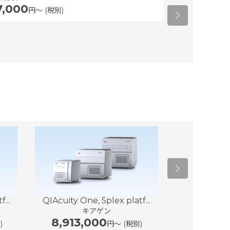
7,000
倉敷紡績
円〜 (税別)
...
QIAcuity One, 5plex platf...
マイクロアレイス
キアゲン
8,913,000
)
円〜 (税別)
イ