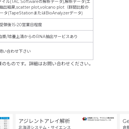
イル(TAC Softwareの解析データ),解析データ(エ
scatter plot,volcano plot（群間比較の
TapeStationまたはBioAnalyzerデータ)
受領後15-20営業日程度
/血漿/培養上清からのRNA抽出サービスあり
問い合わせ下さい
様のものです。詳細はお問い合わせください。
アジレントアレイ解析
G
北海道システム・サイエンス
倉