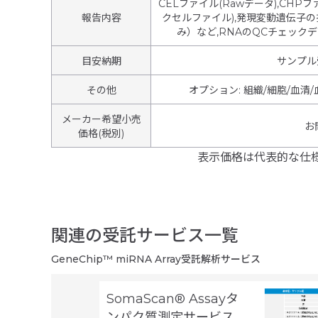
CELファイル(Rawデータ),CHPファ
報告内容
クセルファイル),発現変動遺伝子の抽出結果,
み）など,RNAのQCチェックデータ(
目安納期
サンプル
その他
オプション
:
組織/細胞/血清
メーカー希望小売
お
価格(税別)
表示価格は代表的な仕
関連の受託サービス一覧
GeneChip™ miRNA Array受託解析サービス
SomaScan® Assayタ
ンパク質測定サービス