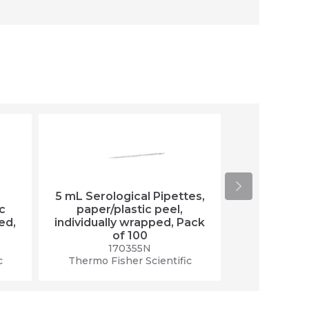
5 mL Serological Pipettes,
Nunc EasYDi
c
paper/plastic peel,
Dishes, TC
ed,
individually wrapped, Pack
21 mm
of 100
1
Thermo Fis
170355N
c
Thermo Fisher Scientific