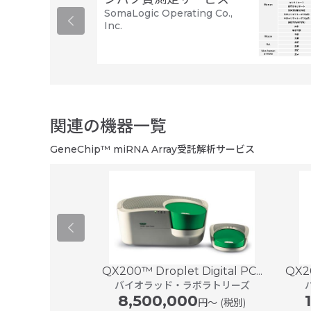
SomaLogic Operating Co.,
Inc.
関連の機器一覧
GeneChip™ miRNA Array受託解析サービス
QX200™ Droplet Digital PC...
QX20
ステムスタンダー
バイオラッド・ラボラトリーズ
デル
8,500,000
円〜 (税別)
エフ