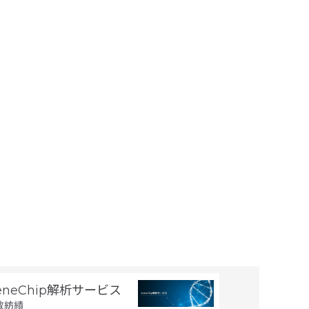
eneChip解析サービス
GeneChi
(miRNA)
敷紡績