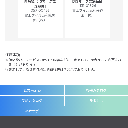
,
薬特級 [JISマーク認
[JISマーク認定品目]
tic
131-01826
富士
定品目]
ually
057-00456
富士フイルム和光純
ck of
富士フイルム和光純
薬（株）
薬（株）
her
c
注意事項
価格及び、サービスの仕様・内容などにつきまして、予告なしに変更され
ることがあります。
表示している参考価格に消費税等は含まれておりません。
企業Home
機器カタログ
受託カタログ
ラボタス
ネオサポ