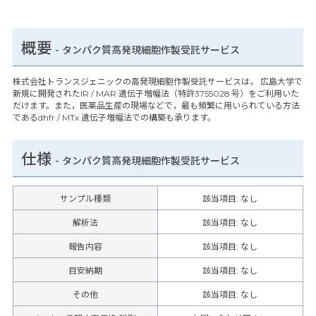
概要
- タンパク質高発現細胞作製受託サービス
株式会社トランスジェニックの高発現細胞作製受託サービスは， 広島大学で
新規に開発されたIR / MAR 遺伝子増幅法（特許3755028 号）をご利用いた
だけます。また，医薬品生産の現場などで，最も頻繁に用いられている方法
であるdhfr / MTx 遺伝子増幅法での構築も承ります。
仕様
-
タンパク質高発現細胞作製受託サービス
サンプル種類
該当項目: なし
解析法
該当項目: なし
報告内容
該当項目: なし
目安納期
該当項目: なし
その他
該当項目
:
なし