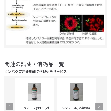
関連の試薬・消耗品一覧
タンパク質高発現細胞作製受託サービス
gical
エタノール (99.5)_試
メタノール_試薬特級
アセ