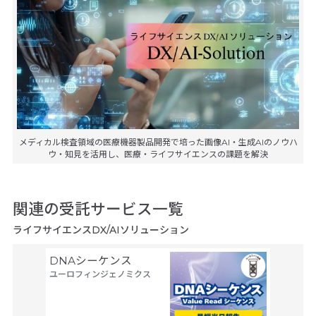
メディカル検査領域の医療機器製品開発で培った画像AI・生成AIのノウハ
ウ・知見を活用し、医療・ライフサイエンスの課題を解決
関連の受託サービス一覧
ライフサイエンスDX/AIソリューション
DNAシーケンス
空間ト
ユーロフィンジェノミクス
トーム解
Trans
タカラバ