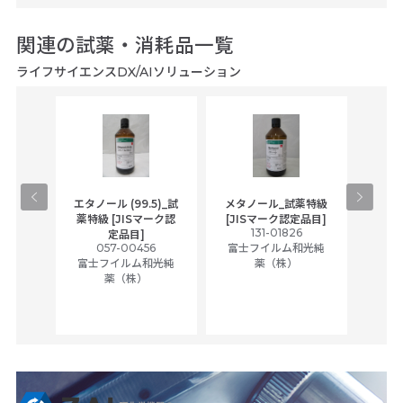
関連の試薬・消耗品一覧
ライフサイエンスDX/AIソリューション
gical
エタノール (99.5)_試
メタノール_試薬特級
アセ
,
薬特級 [JISマーク認
[JISマーク認定品目]
tic
131-01826
富士
定品目]
ually
057-00456
富士フイルム和光純
ck of
富士フイルム和光純
薬（株）
薬（株）
her
c