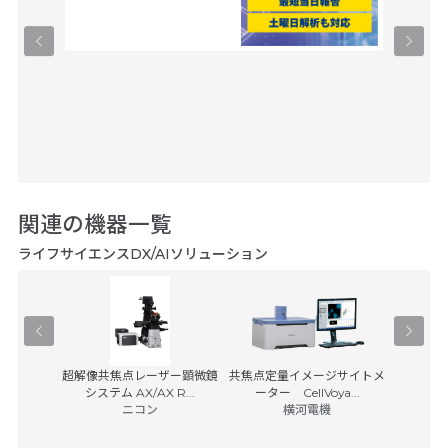
関連の機器一覧
ライフサイエンスDX/AIソリューション
BD FACS
学顕微鏡
超解像共焦点レーザー顕微鏡
共焦点定量イメージサイトメ
0
システム AX/AX R...
ーター CellVoya...
日本ベク
子
ニコン
横河電機
(税別)
148,3