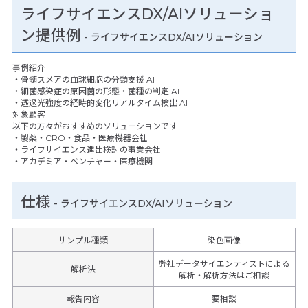
ライフサイエンスDX/AIソリューショ
ン提供例
- ライフサイエンスDX/AIソリューション
事例紹介
・骨髄スメアの血球細胞の分類支援 AI
・細菌感染症の原因菌の形態・菌種の判定 AI
・透過光強度の経時的変化リアルタイム検出 AI
対象顧客
以下の方々がおすすめのソリューションです
・製薬・CRO・食品・医療機器会社
・ライフサイエンス進出検討の事業会社
・アカデミア・ベンチャー・医療機関
仕様
-
ライフサイエンスDX/AIソリューション
サンプル種類
染色画像
弊社データサイエンティストによる
解析法
解析・解析方法はご相談
報告内容
要相談