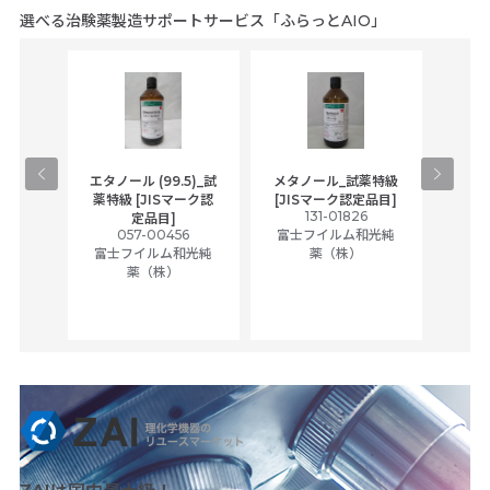
選べる治験薬製造サポートサービス「ふらっとAIO」
ラン_
エタノール (99.5)_試
メタノール_試薬特級
アセ
Sマーク
薬特級 [JISマーク認
[JISマーク認定品目]
131-01826
富士
定品目]
5
057-00456
富士フイルム和光純
和光純
富士フイルム和光純
薬（株）
薬（株）