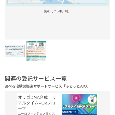
拠点（セラボ川崎）
関連の受託サービス一覧
選べる治験薬製造サポートサービス「ふらっとAIO」
オリゴDNA合成 リ
Gene
サーモフ
アルタイムPCRプロ
ティフィ
ーブ
ユーロフィンジェノミクス