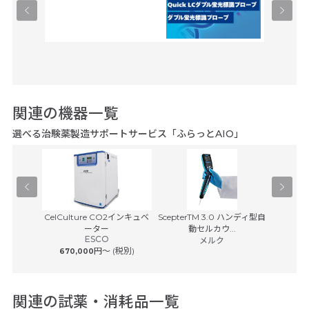
関連の機器一覧
選べる治験薬製造サポートサービス「ふらっとAIO」
Pユニット
CelCulture CO2インキュベ
ScepterTM 3.0 ハンディ型自
卓上
Cy
サービス
ーター
動セルカウ...
ESCO
ベック
 (税別)
メルク
円〜 (税別)
670,000
25,00
関連の試薬・消耗品一覧