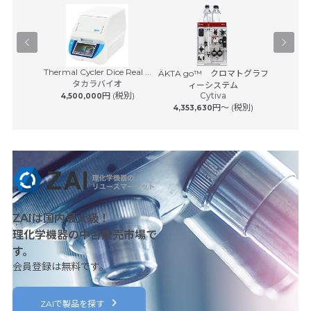
Thermal Cycler Dice Real ...
Pユニット
ÄKTA go™ クロマトグラフ
4D-Nuc
タカラバイオ
サービス
ィーシステム
円 (税別)
Cytiva
 (税別)
4,500,000
円〜 (税別)
4,353,630
3,98
ZAIは国内最大級！
理化学機器の中古販売市場で
す。
会員登録は無料です。
ZAIで製品を探す