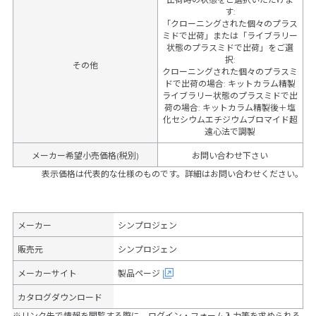
す
:
「クローニングされた個々のプラス
ミドで出荷」または「ライブラリー
状態のプラスミドで出荷」をご選
択
:
その他
クローニングされた個々のプラスミ
ドで出荷の場合
:
キットカラム精製
ライブラリー状態のプラスミドで出
荷の場合
:
キットカラム精製後＋塩
化セシウムエチジウムブロマイド超
遠心法で調製
メーカー希望小売価格(税別)
お問い合わせ下さい
表示価格は代表的な仕様のものです。詳細はお問い合わせください。
メーカー
シンプロジェン
販売元
シンプロジェン
メーカーサイト
製品ページ
カタログダウンロード
※リンク先で情報を閲覧する際に、ログイン・フォーム入力等を求められる