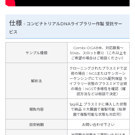
仕様
-
コンビナトリアルDNAライブラリー作製 受託サー
ビス
Combi-OGAB®、対応鎖長～
サンプル種類
50kb、スロット数12 （これ以上を
ご希望の場合はご相談ください）
クローニングされたプラスミドで出
荷の場合：NGSまたはサンガーシ
ーケンシングにて100%配列保証 ラ
解析法
イブラリー状態のプラスミドで出荷
の場合：NGSで多様性を確認（確
認方法などは相談で決定）
1μg以上 プラスミドに挿入した状態
報告内容
で納品 ※大腸菌で複製可能（枯草
菌で複製可能な状態も対応可）
目安納期
お問い合わせ下さい
出荷時の状態をご選択いただけま