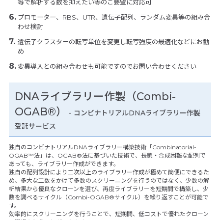
等で解析する数を抑えたい等のご要望に対応可
プロモーター、RBS、UTR、遺伝子配列、ランダム変異等の組み合
わせ検討
遺伝子クラスターの転写単位を変更し転写強度の最適化などにお勧
め
変異導入との組み合わせも可能ですのでお問い合わせください
DNAライブラリー作製（Combi-
OGAB®）
- コンビナトリアルDNAライブラリー作製
受託サービス
独自のコンビナトリアルDNAライブラリー構築技術「Combinatorial-
OGAB™法」は、OGAB®法に基づいた技術で、長鎖・合成困難な配列で
あっても、ライブラリー作成ができます。
独自の配列設計により二次以上のライブラリー作成が極めて簡便にできるた
め、多大な工数をかけて多数のスクリーニングを行うのではなく、少数の解
析結果から優良なクローンを選び、再度ライブラリーを短期間で構築し、少
数を調べるサイクル（Combi-OGAB®サイクル）を繰り返すことが可能で
す。
効率的にスクリーニングを行うことで、短期間、低コストで優れたクローン