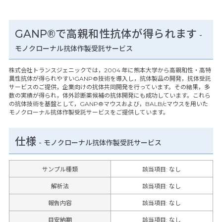
GANP®で高親和性抗体が得られます
-
モノクローナル抗体作製受託サービス
株式会社トランスジェニックでは，2004 年に熊本大学から高親和性・高特
異性抗体が得られやすいGANP®技術を導入し，抗体製品の開発，抗体受託
サービスのご提供，企業向けの抗体共同開発を行っています。その結果，多
数の実績が得られ，体外診断薬候補の抗体開発にも成功しています。これら
の抗体技術を基盤として，GANP®マウスおよび，BALB/cマウスを用いた
モノクローナル抗体作製受託サービスをご提供しています。
仕様
-
モノクローナル抗体作製受託サービス
サンプル種類
該当項目: なし
解析法
該当項目: なし
報告内容
該当項目: なし
目安納期
該当項目: なし