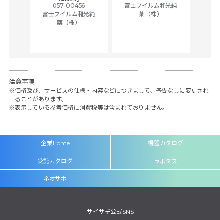
ually
057-00456
富士フイルム和光純
ck of
富士フイルム和光純
薬（株）
薬（株）
her
c
注意事項
価格及び、サービスの仕様・内容などにつきまして、予告なしに変更され
ることがあります。
表示している参考価格に消費税等は含まれておりません。
企業Home
機器カタログ
受託カタログ
ラボタス
ネオサポ
サイサチ公式SNS