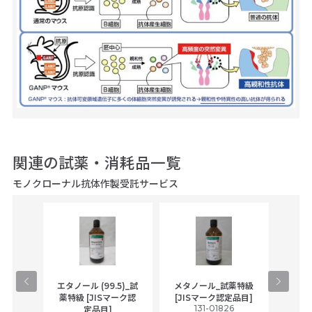
関連の試薬・消耗品一覧
モノクローナル抗体作製受託サービス
gical
エタノール (99.5)_試
メタノール_試薬特級
アセ
,
薬特級 [JISマーク認
[JISマーク認定品目]
tic
131-01826
富士
定品目]