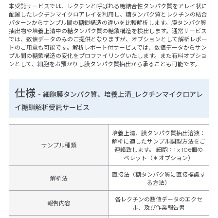
本受託サービスでは、レクチンと呼ばれる糖結合性タンパク質をアレイ状に
配置したレクチンマイクロアレイを利用し、糖タンパク質とレクチンの結合
パターンからサンプル間の糖鎖構造の違いを比較解析します。膜タンパク質
抽出物や培養上清中の糖タンパク質の糖鎖構造を検出します。通常サービス
では、数値データのみのご提供となりますが、オプションとして解析レポー
トのご用意も可能です。解析レポート付サービスでは、数値データからサン
プル間の糖鎖構造の変化をプロファイリングいたします。また有料オプショ
ンとして、細胞をお預かりし膜タンパク質抽出から承ることも可能です。
仕様
-
細胞膜タンパク質、培養上清_レクチンマイクロアレ
イ糖鎖解析受託サービス
培養上清、膜タンパク質抽出溶液：
解析に適したサンプル調製方法をご
サンプル種類
連絡致します。 細胞：1 x 106個の
ペレット（＊オプション）
直接法（糖タンパク質に直接標識す
解析法
る方法）
各レクチンの数値データのエクセ
報告内容
ル、及び作業報告書