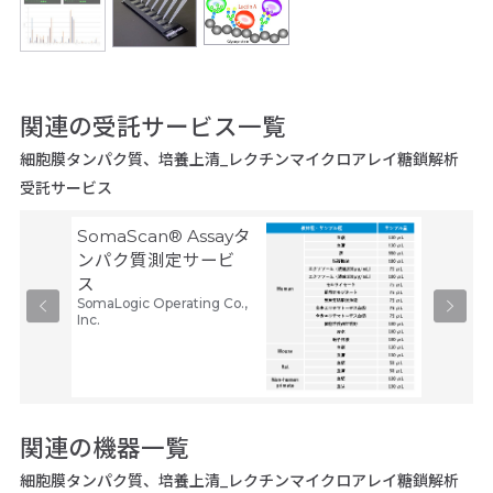
関連の受託サービス一覧
細胞膜タンパク質、培養上清_レクチンマイクロアレイ糖鎖解析
受託サービス
SomaScan® Assayタ
リン酸
ンパク質測定サービ
クス
メディカ
ス
プ
SomaLogic Operating Co.,
260,
Inc.
関連の機器一覧
細胞膜タンパク質、培養上清_レクチンマイクロアレイ糖鎖解析