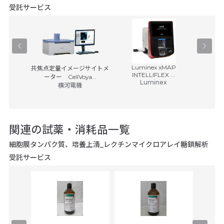
受託サービス
Luminex xMAP
KMS-3
共焦点定量イメージサイトメ
卓上
INTELLIFLEX ...
Cy
ーター CellVoya...
Luminex
ベック
税別)
横河電機
25,00
関連の試薬・消耗品一覧
細胞膜タンパク質、培養上清_レクチンマイクロアレイ糖鎖解析
受託サービス