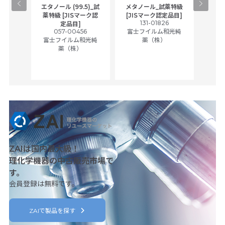
gical
エタノール (99.5)_試
メタノール_試薬特級
アセ
,
薬特級 [JISマーク認
[JISマーク認定品目]
tic
131-01826
富士
定品目]
ually
057-00456
富士フイルム和光純
ck of
富士フイルム和光純
薬（株）
薬（株）
her
c
ZAIは国内最大級！
理化学機器の中古販売市場で
す。
会員登録は無料です。
ZAIで製品を探す