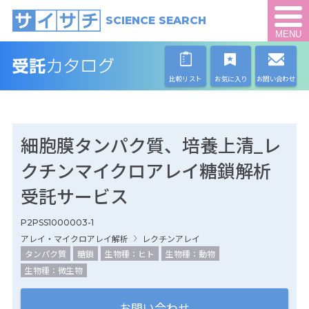
SCIENCE SEARCH
MENU
比較リスト
お気に入り
お問い合わせ
細胞膜タンパク質、培養上清_レ
クチンマイクロアレイ糖鎖解析
受託サービス
P2PSS1000003-1
アレイ・マイクロアレイ解析
レクチンアレイ
タンパク質
糖鎖
生物種：ヒト
生物種：動物
生物種：微生物
お問い合わせ