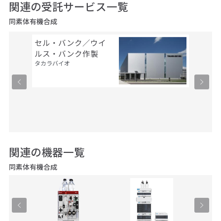
関連の受託サービス一覧
同素体有機合成
セル・バンク／ウイ
タンパ
ルス・バンク作製
サービス
タカラバイオ
現系
サーモフ
ティフィ
関連の機器一覧
同素体有機合成