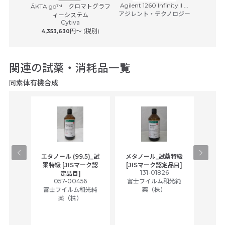
Agilent 1260 Infinity II ...
nple 2
ÄKTA go™ クロマトグラフ
ÄKTA s
em
アジレント・テクノロジー
ィーシステム
トグ
(税別)
Cytiva
円〜 (税別)
4,353,630
1,49
関連の試薬・消耗品一覧
同素体有機合成
薬特級
エタノール (99.5)_試
メタノール_試薬特級
アセ
定品目]
薬特級 [JISマーク認
[JISマーク認定品目]
6
131-01826
富士
定品目]
和光純
057-00456
富士フイルム和光純
富士フイルム和光純
薬（株）
薬（株）