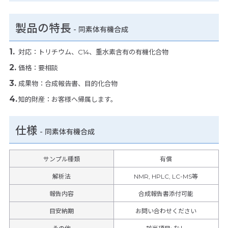
製品の特長
-
同素体有機合成
対応：トリチウム、C14、重水素含有の有機化合物
価格：要相談
成果物：合成報告書、目的化合物
知的財産：お客様へ帰属します。
仕様
-
同素体有機合成
サンプル種類
有償
解析法
NMR, HPLC, LC-MS等
報告内容
合成報告書添付可能
目安納期
お問い合わせください