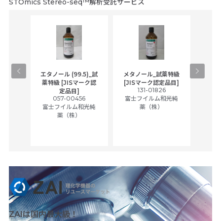
STOmics Stereo-seq™解析受託サービス
gical
エタノール (99.5)_試
メタノール_試薬特級
アセ
,
薬特級 [JISマーク認
[JISマーク認定品目]
tic
131-01826
富士
定品目]
ually
057-00456
富士フイルム和光純
ck of
富士フイルム和光純
薬（株）
薬（株）
her
c
ZAIは国内最大級！