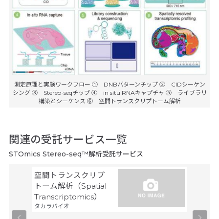
測定原理と実験ワークフロー ① DNBパターンチップ ② CIDシーケン
シング ③ Stereo-seqチップ ④ in situ RNAキャプチャ ⑤ ライブラリ
構築とシーケンス ⑥ 空間トランスクリプトーム解析
関連の受託サービス一覧
STOmics Stereo-seq™解析受託サービス
空間トランスクリプ
セル・
トーム解析（Spatial
ルス・
タカラバ
Transcriptomics）
タカラバイオ