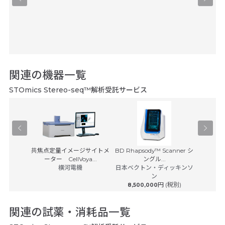
関連の機器一覧
STOmics Stereo-seq™解析受託サービス
Appl
共焦点定量イメージサイトメ
BD Rhapsody™ Scanner シ
 ジャパン
ーター CellVoya...
ングル...
Appl
横河電機
日本ベクトン・ディッキンソ
ン
円 (税別)
8,500,000
関連の試薬・消耗品一覧