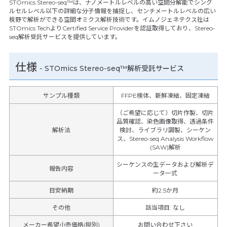
STOmics Stereo-seq™は、ナノメートルレベルの高い空間分解能でシング
ルセルレベル以下の詳細な分子情報を捕捉し、センチメートルレベルの広い
視野で解析ができる空間オミクス解析技術です。イムノジェネテクス社は
STOmics TechよりCertified Service Providerを認証取得しており、Stereo-
seq解析受託サービスを提供しています。
仕様
-
STOmics Stereo-seq™解析受託サービス
サンプル種類
FFPE検体、新鮮凍結、固定凍結
（ご希望に応じて）切片作製、切片
品質確認、染色画像取得、透過条件
解析法
検討、ライブラリ調製、シーケン
ス、Stereo-seq Analysis Workflow
(SAW)解析
シーケンスの生データおよび解析デ
報告内容
ータ一式
目安納期
約2.5か月
その他
該当項目
:
なし
メーカー希望小売価格(税別)
お問い合わせ下さい