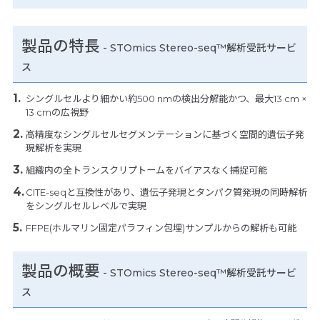
製品の特長
-
STOmics Stereo-seq™解析受託サービ
ス
シングルセルより細かい約500 nmの検出分解能かつ、最大13 cm ×
13 cmの広視野
高精度なシングルセルセグメンテーションに基づく空間的遺伝子発
現解析を実現
組織内の全トランスクリプトームをバイアスなく捕捉可能
CITE-seqと互換性があり、遺伝子発現とタンパク質発現の同時解析
をシングルセルレベルで実現
FFPE(ホルマリン固定パラフィン包埋)サンプルからの解析も可能
製品の概要
-
STOmics Stereo-seq™解析受託サービ
ス