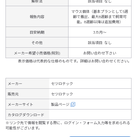
解析法
該当項目: なし
マウス個体（基本プランとして5週
報告内容
齢で搬出、最大8週齢まで飼育可
能。8週齢以降は追加費用）
目安納期
3カ月～
その他
該当項目
:
なし
メーカー希望小売価格(税別)
お問い合わせ下さい
表示価格は代表的な仕様のものです。詳細はお問い合わせください。
メーカー
セツロテック
販売元
セツロテック
メーカーサイト
製品ページ
カタログダウンロード
※リンク先で情報を閲覧する際に、ログイン・フォーム入力等を求められる
可能性がございます。