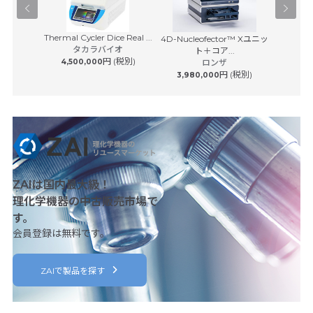
Thermal Cycler Dice Real ...
Pユニット
4D-Nucleofector™ Xユニッ
マスター
タカラバイオ
サービス
ト＋コア...
エ
円 (税別)
 (税別)
4,500,000
ロンザ
円 (税別)
3,980,000
ZAIは国内最大級！
理化学機器の中古販売市場で
す。
会員登録は無料です。
ZAIで製品を探す