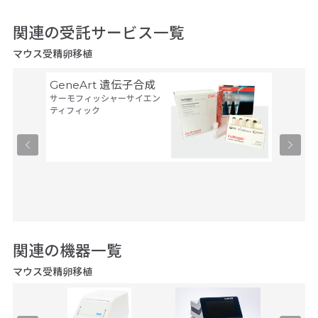
関連の受託サービス一覧
マウス受精卵移植
GeneArt 遺伝子合成
オリゴ
サーモフィッシャーサイエン
アルタ
ティフィック
ーブ
ユーロフ
関連の機器一覧
マウス受精卵移植