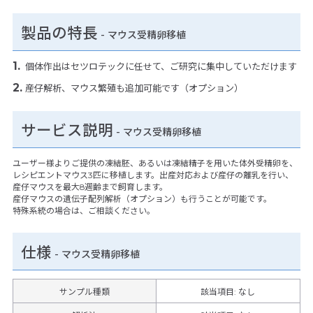
製品の特長
-
マウス受精卵移植
個体作出はセツロテックに任せて、ご研究に集中していただけます
産仔解析、マウス繁殖も追加可能です（オプション）
サービス説明
- マウス受精卵移植
ユーザー様よりご提供の凍結胚、あるいは凍結精子を用いた体外受精卵を、
レシピエントマウス3匹に移植します。出産対応および産仔の離乳を行い、
産仔マウスを最大8週齢まで飼育します。
産仔マウスの遺伝子配列解析（オプション）も行うことが可能です。
特殊系統の場合は、ご相談ください。
仕様
-
マウス受精卵移植
サンプル種類
該当項目: なし