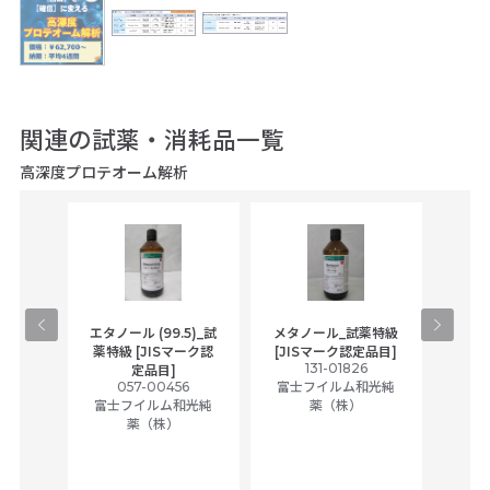
関連の試薬・消耗品一覧
高深度プロテオーム解析
gical
エタノール (99.5)_試
メタノール_試薬特級
アセ
,
薬特級 [JISマーク認
[JISマーク認定品目]
tic
131-01826
富士
定品目]
ually
057-00456
富士フイルム和光純
ck of
富士フイルム和光純
薬（株）
薬（株）
her
c