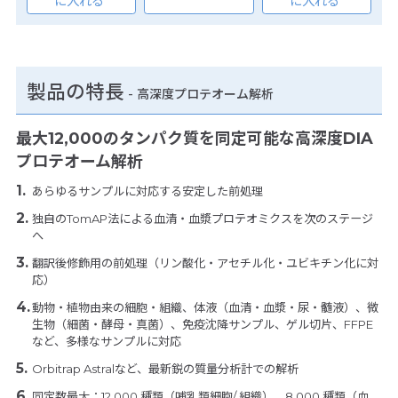
に入れる
に入れる
製品の特長
-
高深度プロテオーム解析
最大12,000のタンパク質を同定可能な高深度DIA
プロテオーム解析
あらゆるサンプルに対応する安定した前処理
独自のTomAP法による血清・血漿プロテオミクスを次のステージ
へ
翻訳後修飾用の前処理（リン酸化・アセチル化・ユビキチン化に対
応）
動物・植物由来の細胞・組織、体液（血清・血漿・尿・髄液）、微
生物（細菌・酵母・真菌）、免疫沈降サンプル、ゲル切片、FFPE
など、多様なサンプルに対応
Orbitrap Astralなど、最新鋭の質量分析計での解析
同定数最大：12,000 種類（哺乳類細胞/ 組織）、8,000 種類（血