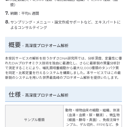
漿）
納期：平均4 週間
サンプリング・メニュー・論文作成サポートなど、エキスパートに
よるコンサルテイング
概要
- 高深度プロテオーム解析
本受託サービスの解析を担うかずさDNA研究所では、分析深度、定量性に優
れたDIAプロテオミクス技術を独自に最適化し、さらに最新鋭の質量分析計
で測定することにより、哺乳類培養細胞から最大12,000種類のタンパク質
を同定・比較定量を行えるシステムを構築しました。本サービスではこの最
新鋭のシステムを用いた世界最高峰のプロテオーム解析を提供いたします。
仕様
-
高深度プロテオーム解析
動物・植物由来の細胞・組織、体液
（血清・血漿・尿・髄液）、微生物
サンプル種類
（細菌・酵母・真菌）、免疫沈降サ
ンプル、ゲル切片、FFPEなど、多