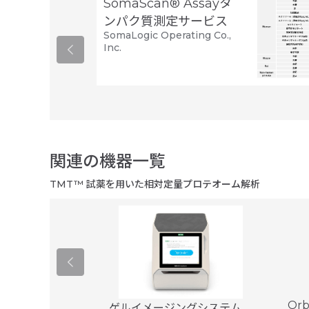
SomaScan® Assayタ
ンパク質測定サービス
SomaLogic Operating Co.,
Inc.
関連の機器一覧
TMT™ 試薬を用いた相対定量プロテオーム解析
o
Orb
ゲルイメージングシステム