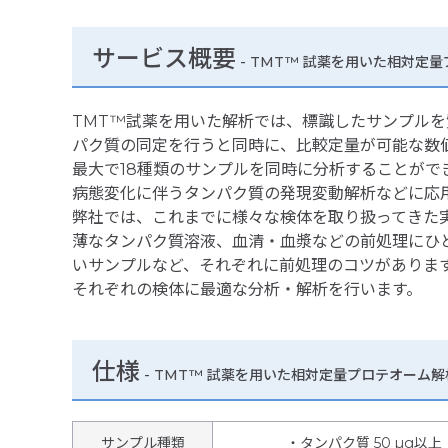
サービス概要
- TMT™ 試薬を用いた相対定
TMT™試薬を用いた解析では、標識したサンプル
パク質の同定を行うと同時に、比較定量が可能な数
最大で18種類のサンプルを同時に分析することがで
病態変化に伴うタンパク質の発現変動解析などに応
弊社では、これまでに様々な検体を取り扱ってきた
薄なタンパク質溶液、血清・血漿などの前処理にひ
いサンプルなど、それぞれに前処理のコツがありま
それぞれの検体に最適な分析・解析を行います。
仕様
-
TMT™ 試薬を用いた相対定量プロテオーム解
サンプル種類
・タンパク質 50 µg