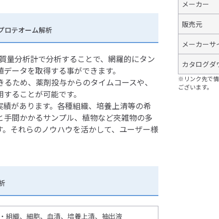
メーカー
販売元
量プロテオーム解析
メーカーサ
を質量分析計で分析することで、網羅的にタン
カタログダ
値データを取得する事ができます。
※リンク先で情
きるため、薬剤投与からのタイムコースや、
ございます。
用することが可能です。
実績があります。各種組織、培養上清等の希
と手間かかるサンプル、植物など夾雑物の多
す。それらのノウハウを活かして、ユーザー様
析
以上 ・組織、細胞、血清、培養上清、抽出液