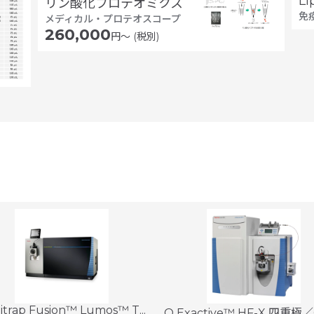
L
リン酸化プロテオミクス
免
メディカル・プロテオスコープ
260,000
円〜 (税別)
itrap Fusion™ Lumos™ T...
Q Exactive™ HF-X 四重極／Or