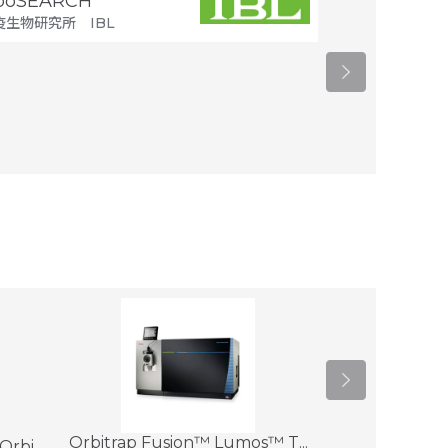
ipoSEARCH
ペプチド合成
疫生物研究所 IBL
スクラム
Orbitrap Fusion™ Lumos™ T...
bi...
Q Exactive™ 