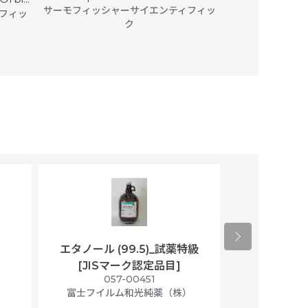
サーモフィッシャーサイエンティフィッ
フィッ
サーモフィッシ
ク
エタノール (99.5)_試薬特級
アセトニトリ
[JISマーク認定品目]
マト
）
057-00451
01
富士フイルム和光純薬（株）
富士フイル