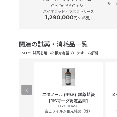
プル ジャパン
サー
GelDoc™ Go シ...
バイオラッド・ラボラトリーズ
1,290,000
円〜 (税別)
関連の試薬・消耗品一覧
TMT™ 試薬を用いた相対定量プロテオーム解析
コース) (L-グ
エタノール (99.5)_試薬特級
メ
ノールレッド含
[JISマーク認定品目]
057-00456
胞培養用
富士フイルム和光純薬（株）
9775