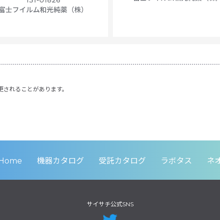
131-01826
富士フイルム和光純薬（株）
更されることがあります。
Home
機器カタログ
受託カタログ
ラボタス
ネ
サイサチ公式SNS