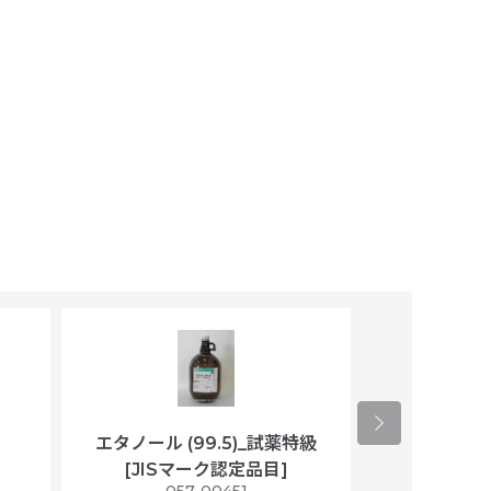
エタノール (99.5)_試薬特級
アセトニトリ
[JISマーク認定品目]
マト
）