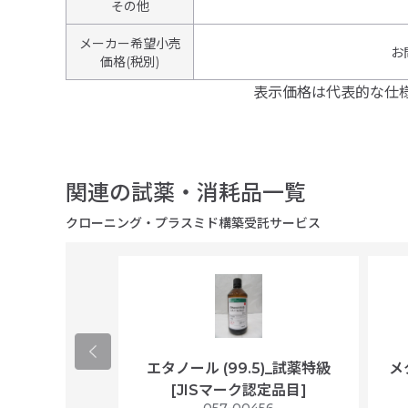
その他
メーカー希望小売
お
価格(税別)
表示価格は代表的な仕
関連の試薬・消耗品一覧
クローニング・プラスミド構築受託サービス
ological
エタノール (99.5)_試薬特級
メ
per/plastic
[JISマーク認定品目]
ally wrapped,