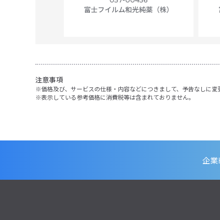
057-00456
f 100
富士フイルム和光純薬（株）
56N
 Scientific
注意事項
価格及び、サービスの仕様・内容などにつきまして、予告なしに変
表示している参考価格に消費税等は含まれておりません。
企業