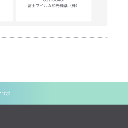
057-00451
01
富士フイルム和光純薬（株）
富士フイル
オサポ