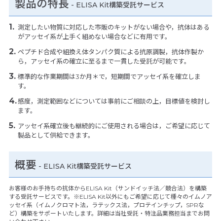
製品の特長
-
ELISA Kit構築受託サービス
測定したい物質に対応した市販のキットがない場合や，抗体はある
がアッセイ系が上手く組めない場合などに有用です。
ペプチド合成や組換え体タンパク質による抗原調製，抗体作製か
ら，アッセイ系の確立に至るまで一貫した受託が可能です。
標準的な作業期間は3か月＊で，短期間でアッセイ系を確立しま
す。
感度，測定範囲などについては事前にご相談の上，目標値を検討し
ます。
アッセイ系確立後も継続的にご使用される場合は，ご希望に応じて
製品として供給できます。
概要
- ELISA Kit構築受託サービス
お客様のお手持ちの抗体からELISA Kit（サンドイッチ法／競合法）を構築
する受託サービスです。※ELISA Kit以外にもご希望に応じて種々のイムノア
ッセイ系（イムノクロマト法，ラテックス法，プロテインチップ，SPRな
ど）構築をサポートいたします。詳細は当社受託・特注品業務担当までお問