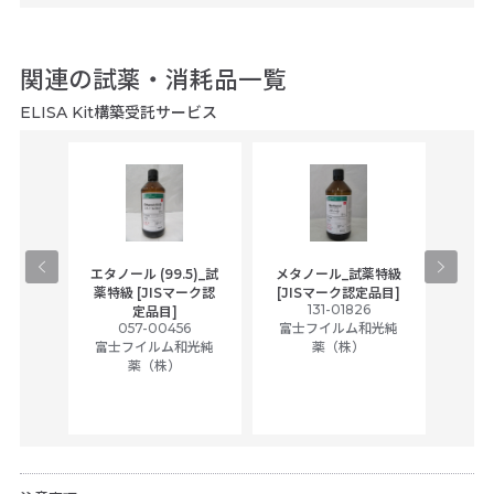
関連の試薬・消耗品一覧
ELISA Kit構築受託サービス
gical
エタノール (99.5)_試
メタノール_試薬特級
アセ
,
薬特級 [JISマーク認
[JISマーク認定品目]
tic
131-01826
富士
定品目]
ually
057-00456
富士フイルム和光純
ck of
富士フイルム和光純
薬（株）
薬（株）
her
c