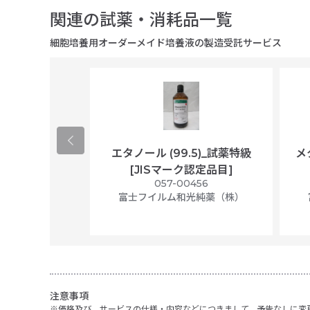
関連の試薬・消耗品一覧
細胞培養用オーダーメイド培養液の製造受託サービス
ological
エタノール (99.5)_試薬特級
メ
per/plastic
[JISマーク認定品目]
ally wrapped,
057-00456
f 100
富士フイルム和光純薬（株）
56N
 Scientific
注意事項
価格及び、サービスの仕様・内容などにつきまして、予告なしに変