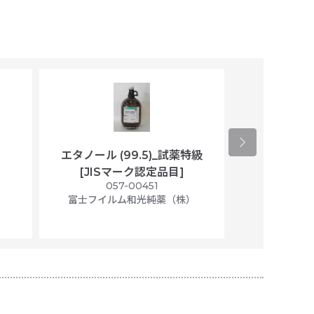
エタノール (99.5)_試薬特級
アセトニトリ
[JISマーク認定品目]
マト
）
057-00451
01
富士フイルム和光純薬（株）
富士フイル