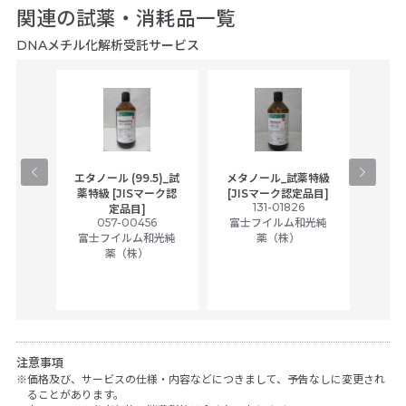
関連の試薬・消耗品一覧
DNAメチル化解析受託サービス
gical
エタノール (99.5)_試
メタノール_試薬特級
アセ
,
薬特級 [JISマーク認
[JISマーク認定品目]
tic
131-01826
富士
定品目]
ually
057-00456
富士フイルム和光純
ck of
富士フイルム和光純
薬（株）
薬（株）
her
c
注意事項
価格及び、サービスの仕様・内容などにつきまして、予告なしに変更され
ることがあります。