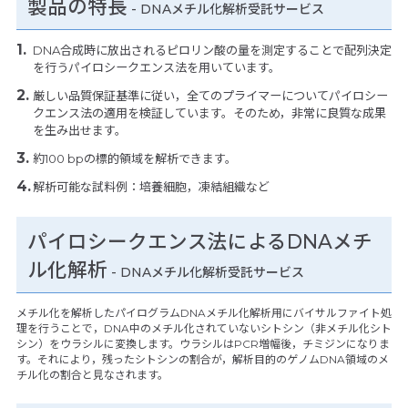
製品の特長
-
DNAメチル化解析受託サービス
DNA合成時に放出されるピロリン酸の量を測定することで配列決定
を行うパイロシークエンス法を用いています。
厳しい品質保証基準に従い，全てのプライマーについてパイロシー
クエンス法の適用を検証しています。そのため，非常に良質な成果
を生み出せます。
約100 bpの標的領域を解析できます。
解析可能な試料例：培養細胞，凍結組織など
パイロシークエンス法によるDNAメチ
ル化解析
- DNAメチル化解析受託サービス
メチル化を解析したパイログラムDNAメチル化解析用にバイサルファイト処
理を行うことで，DNA中のメチル化されていないシトシン（非メチル化シト
シン）をウラシルに変換します。ウラシルはPCR増幅後，チミジンになりま
す。それにより，残ったシトシンの割合が，解析目的のゲノムDNA領域のメ
チル化の割合と見なされます。