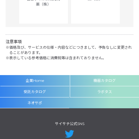
薬（株）
her
c
注意事項
価格及び、サービスの仕様・内容などにつきまして、予告なしに変更され
ることがあります。
表示している参考価格に消費税等は含まれておりません。
企業Home
機器カタログ
受託カタログ
ラボタス
ネオサポ
サイサチ公式SNS