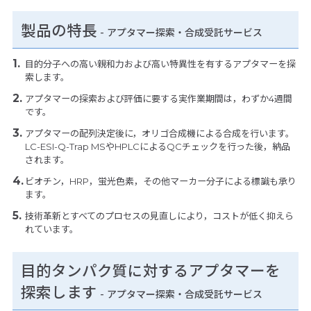
製品の特長
-
アプタマー探索・合成受託サービス
目的分子への高い親和力および高い特異性を有するアプタマーを探
索します。
アプタマーの探索および評価に要する実作業期間は，わずか4週間
です。
アプタマーの配列決定後に，オリゴ合成機による合成を行います。
LC-ESI-Q-Trap MSやHPLCによるQCチェックを行った後，納品
されます。
ビオチン，HRP，蛍光色素，その他マーカー分子による標識も承り
ます。
技術革新とすべてのプロセスの見直しにより，コストが低く抑えら
れています。
目的タンパク質に対するアプタマーを
探索します
- アプタマー探索・合成受託サービス