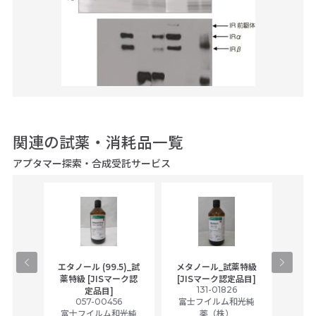
関連の試薬・消耗品一覧
アプタマー探索・合成受託サービス
gical
エタノール (99.5)_試
メタノール_試薬特級
アセ
,
薬特級 [JISマーク認
[JISマーク認定品目]
tic
131-01826
富士
定品目]
ually
057-00456
富士フイルム和光純
ck of
富士フイルム和光純
薬（株）