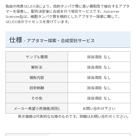
独自の改良SELEX法により，目的タンパク質に高い親和性で結合するアプタ
マーを探索し，配列決定後に合成を行う受託サービスです。Aptamer
Sciences社は，細胞タンパク質を標的としたアプタマー探索に関して，
SELEX法のライセンスを受けています。
仕様
-
アプタマー探索・合成受託サービス
サンプル種類
該当項目: なし
解析法
該当項目: なし
報告内容
該当項目: なし
目安納期
該当項目: なし
その他
該当項目
:
なし
メーカー希望小売価格(税別)
お問い合わせ下さい
表示価格は代表的な仕様のものです。詳細はお問い合わせください。