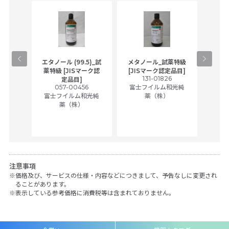
gical
エタノール (99.5)_試
メタノール_試薬特級
アセ
,
薬特級 [JISマーク認
[JISマーク認定品目]
tic
131-01826
富士
定品目]
ually
057-00456
富士フイルム和光純
ck of
富士フイルム和光純
薬（株）
薬（株）
her
c
注意事項
価格及び、サービスの仕様・内容などにつきまして、予告なしに変更され
ることがあります。
表示している参考価格に消費税等は含まれておりません。