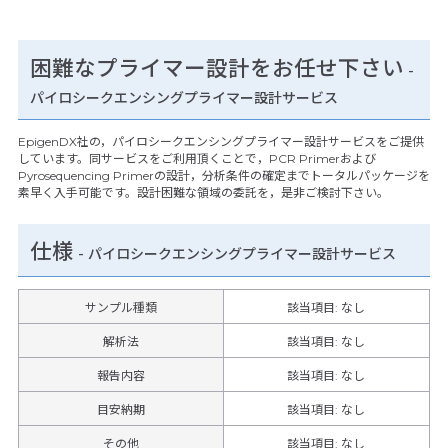
困難なプライマー設計をお任せ下さい
-
パイロシークエンシングプライマー設計サービス
EpigenDX社の，パイロシークエンシングプライマー設計サービスをご提供
しています。同サービスをご利用頂くことで，PCR Primerおよび
Pyrosequencing Primerの設計，分析条件の確定までトータルパッケージを
素早く入手可能です。設計困難な領域の委託を，是非ご検討下さい。
仕様
-
パイロシークエンシングプライマー設計サービス
サンプル種類
該当項目: なし
解析法
該当項目: なし
報告内容
該当項目: なし
目安納期
該当項目: なし
その他
該当項目
:
なし