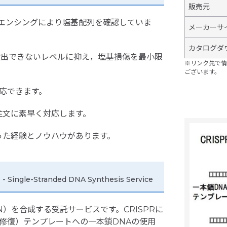
販売元
クエンシングにより塩基配列を確認していま
メーカーサ
カタログダ
を検出できないレベルに抑え，塩基損傷を最小限
※リンク先で情
ございます。
対応できます。
注文に素早く対応します。
った経験とノウハウがあります。
！
- Single-Stranded DNA Synthesis Service
DN）を合成する受託サービスです。CRISPRに
え修復）テンプレートへの一本鎖DNAの使用