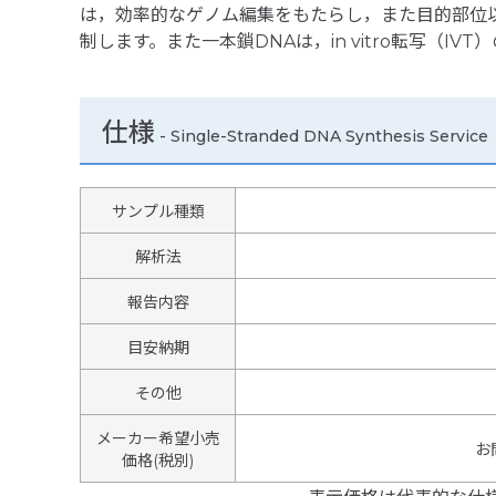
は，効率的なゲノム編集をもたらし，また目的部位
制します。また一本鎖DNAは，in vitro転写（I
仕様
-
Single-Stranded DNA Synthesis Service
サンプル種類
解析法
報告内容
目安納期
その他
メーカー希望小売
お
価格(税別)