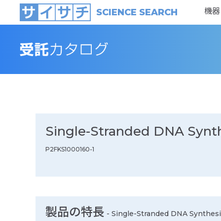
機器
SCIENCE SEARCH
Single-Stranded DNA Synth
P2FKS1000160-1
製品の特長
-
Single-Stranded DNA Synthesi