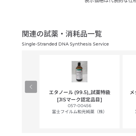
表示価格は代表的な仕
関連の試薬・消耗品一覧
Single-Stranded DNA Synthesis Service
ological
エタノール (99.5)_試薬特級
メ
per/plastic
[JISマーク認定品目]
ally wrapped,
057-00456
f 100
富士フイルム和光純薬（株）
56N
 Scientific