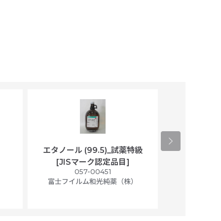
エタノール (99.5)_試薬特級
アセトニトリ
[JISマーク認定品目]
マト
）
057-00451
01
富士フイルム和光純薬（株）
富士フイル