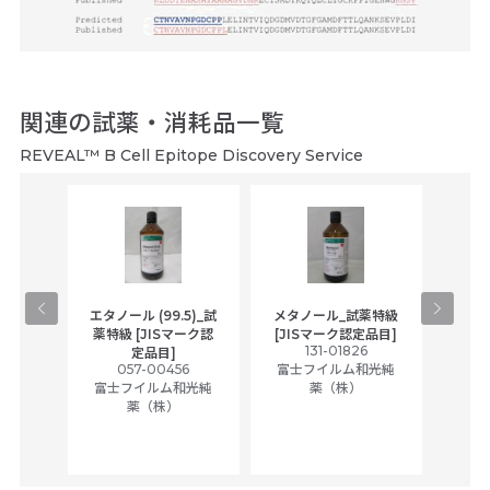
関連の試薬・消耗品一覧
REVEAL™ B Cell Epitope Discovery Service
gical
エタノール (99.5)_試
メタノール_試薬特級
アセ
,
薬特級 [JISマーク認
[JISマーク認定品目]
tic
131-01826
富士
定品目]
ually
057-00456
富士フイルム和光純
ck of
富士フイルム和光純
薬（株）
薬（株）
her
c