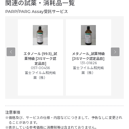
関連の試薬・消耗品一覧
PARP/PARG Assay受託サービス
gical
エタノール (99.5)_試
メタノール_試薬特級
アセ
,
薬特級 [JISマーク認
[JISマーク認定品目]
tic
131-01826
富士
定品目]
ually
057-00456
富士フイルム和光純
ck of
富士フイルム和光純
薬（株）
薬（株）
her
c
注意事項
価格及び、サービスの仕様・内容などにつきまして、予告なしに変更され
ることがあります。
表示している参考価格に消費税等は含まれておりません。