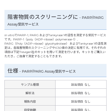
阻害物質のスクリーニングに
- PARP/PARG
Assay受託サービス
in vitroでPARP-1, PARG およびTankyrase 1の活性を測定する受託サービス
です。PARP-1（poly（ADP-ribose）polymerase-1）,
PARG（Poly（ADP-ribose）glycohydrolase） およびTankyrase 1の活性測
定は，各阻害物質のスクリーニングやIC50値の決定に有用です。それぞれの
項目は下記Trevigen社のキットを用いて測定を行います。キットをご購入い
ただき，ご自身で測定することもできます。
仕様
-
PARP/PARG Assay受託サービス
サンプル種類
該当項目: なし
解析法
該当項目: なし
報告内容
該当項目: なし
目安納期
該当項目: なし