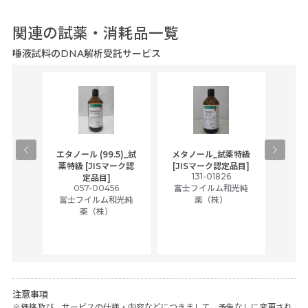
関連の試薬・消耗品一覧
唾液試料のDNA解析受託サービス
gical
エタノール (99.5)_試
メタノール_試薬特級
アセ
,
薬特級 [JISマーク認
[JISマーク認定品目]
tic
131-01826
富士
定品目]
ually
057-00456
富士フイルム和光純
ck of
富士フイルム和光純
薬（株）
薬（株）
her
c
注意事項
価格及び、サービスの仕様・内容などにつきまして、予告なしに変更され