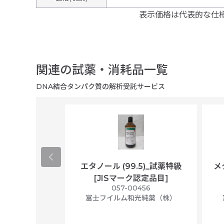
表示価格は代表的な仕
関連の試薬・消耗品一覧
DNA結合タンパク質の解析受託サービス
ological
エタノール (99.5)_試薬特級
メ
per/plastic
[JISマーク認定品目]
ally wrapped,
057-00456
f 100
富士フイルム和光純薬（株）
56N
 Scientific