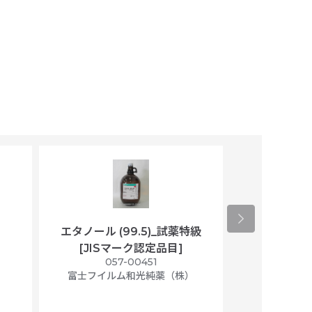
エタノール (99.5)_試薬特級
アセトニトリ
[JISマーク認定品目]
マト
）
057-00451
01
富士フイルム和光純薬（株）
富士フイル