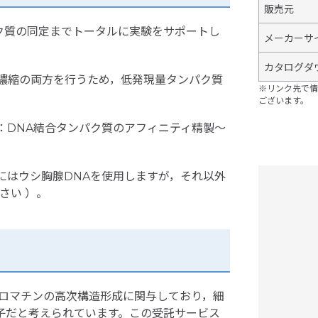
販売元
ク質の同定までトータルに実験をサポートし
メーカーサ
カタログダ
濃縮の両方を行うため，低発現量タンパク質
※リンク先で情
ございます。
：DNA結合タンパク質のアフィニティ精製〜
にはウシ胸腺DNAを使用しますが，それ以外
さい ）。
クロマチンの高次構造形成に関与しており，細
子だと考えられています。この受託サービス