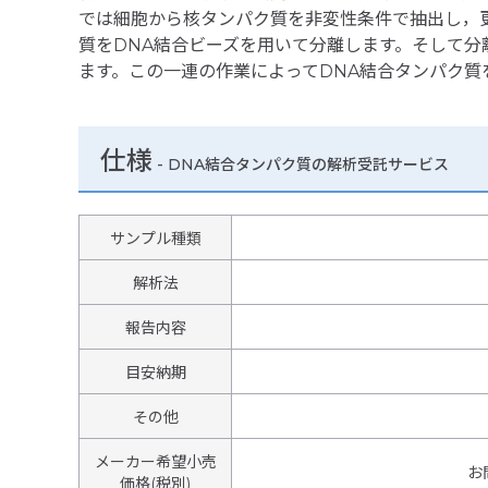
では細胞から核タンパク質を非変性条件で抽出し，
質をDNA結合ビーズを用いて分離します。そして
ます。この一連の作業によってDNA結合タンパク質
仕様
-
DNA結合タンパク質の解析受託サービス
サンプル種類
解析法
報告内容
目安納期
その他
メーカー希望小売
お
価格(税別)