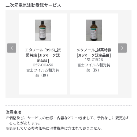
二次元電気泳動受託サービス
gical
エタノール (99.5)_試
メタノール_試薬特級
アセ
,
薬特級 [JISマーク認
[JISマーク認定品目]
tic
131-01826
富士
定品目]
ually
057-00456
富士フイルム和光純
ck of
富士フイルム和光純
薬（株）
薬（株）
her
c
注意事項
価格及び、サービスの仕様・内容などにつきまして、予告なしに変更され
ることがあります。
表示している参考価格に消費税等は含まれておりません。