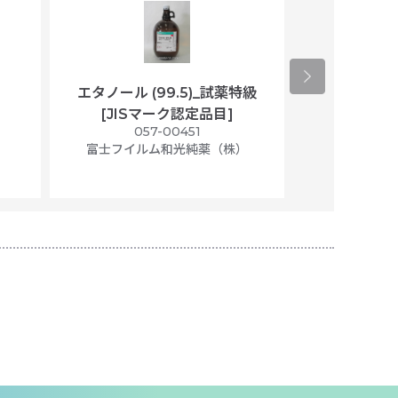
エタノール (99.5)_試薬特級
アセトニトリ
[JISマーク認定品目]
マト
）
057-00451
01
富士フイルム和光純薬（株）
富士フイル