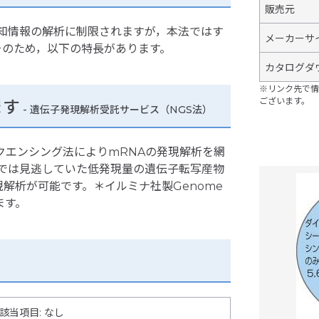
販売元
知情報の解析に制限されますが，本法ではす
メーカーサ
そのため，以下の特長があります。
カタログダ
※リンク先で情
ございます。
ます
- 遺伝子発現解析受託サービス（NGS法）
クエンシング法によりmRNAの発現解析を網
イでは見逃していた低発現量の遺伝子転写産物
解析が可能です。＊イルミナ社製Genome
します。
該当項目: なし