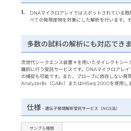
DNAマイクロアレイではスポットされている既
べての発現産物を対象にした解析を行います。
多数の試料の解析にも対応でき
次世代シークエンス装置＊を用いたダイレクトシー
羅的に行う受託サービスです。DNAマイクロアレ
の捕捉も可能です。また，プローブに依存しない発現
AnalyzerⅡx（GAⅡx）またはHiSeq 2000を使用
仕様
-
遺伝子発現解析受託サービス（NGS法）
サンプル種類