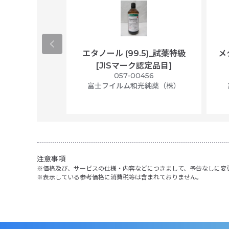
ological
エタノール (99.5)_試薬特級
メ
per/plastic
[JISマーク認定品目]
ally wrapped,
057-00456
f 100
富士フイルム和光純薬（株）
56N
 Scientific
注意事項
価格及び、サービスの仕様・内容などにつきまして、予告なしに変
表示している参考価格に消費税等は含まれておりません。