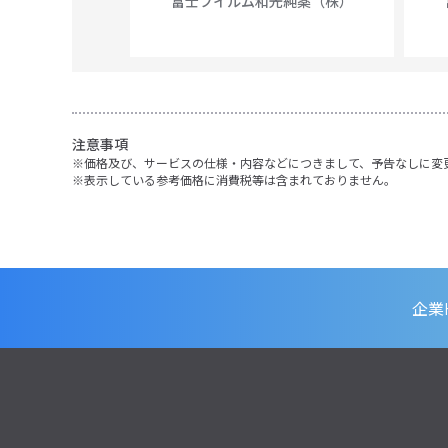
富士フイルム和光純薬（株）
56N
 Scientific
注意事項
価格及び、サービスの仕様・内容などにつきまして、予告なしに変
表示している参考価格に消費税等は含まれておりません。
企業