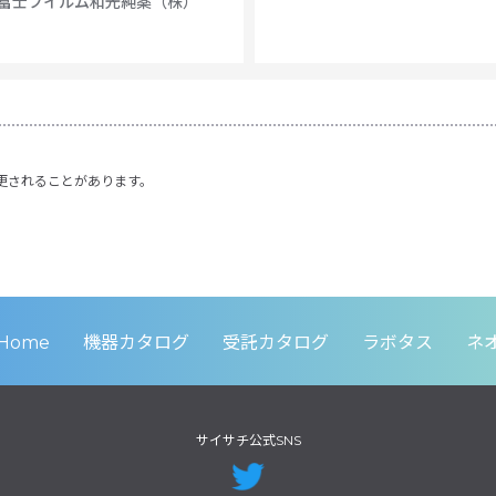
富士フイルム和光純薬（株）
更されることがあります。
Home
機器カタログ
受託カタログ
ラボタス
ネ
サイサチ公式SNS