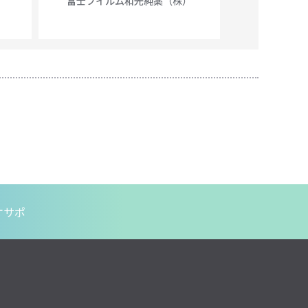
富士フイルム和光純薬（株）
富士フイル
オサポ