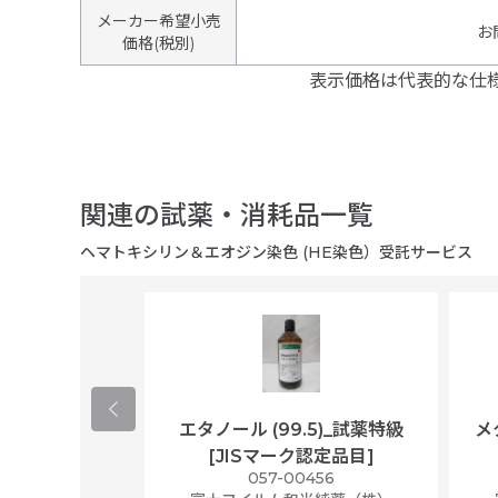
メーカー希望小売
お
価格(税別)
表示価格は代表的な仕
関連の試薬・消耗品一覧
ヘマトキシリン＆エオジン染色 (HE染色）受託サービス
ological
エタノール (99.5)_試薬特級
メ
per/plastic
[JISマーク認定品目]
ally wrapped,
057-00456
f 100