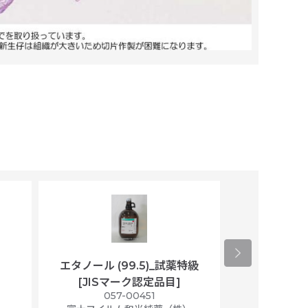
エタノール (99.5)_試薬特級
アセトニトリ
[JISマーク認定品目]
マト
）
057-00451
01