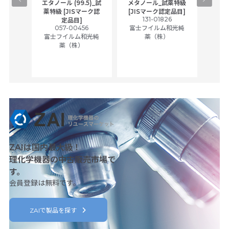
ラン_
エタノール (99.5)_試
メタノール_試薬特級
アセ
Sマーク
薬特級 [JISマーク認
[JISマーク認定品目]
131-01826
富士
定品目]
5
057-00456
富士フイルム和光純
和光純
富士フイルム和光純
薬（株）
薬（株）
ZAIは国内最大級！
理化学機器の中古販売市場で
す。
会員登録は無料です。
ZAIで製品を探す