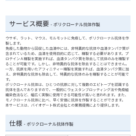
サービス概要
- ポリクローナル抗体作製
ウサギ、ラット、マウス、モルモットに免疫して、ポリクローナル抗体を作
製します。
免疫した動物から回収した血清中には、非特異的な抗体や血清タンパク質が
含まれているため、血清を使用目的に応じて、精製する必要があります。プ
ロテインＡ精製を実施すれば、血清タンパク質を除去して抗体のみを精製す
ることが可能です。しかし、非特異的な抗体を除去することはできません。
一方、抗原を用いたアフィニティー精製を実施すれば、血清タンパク質に加
え、非特異的な抗体も除去して、特異的な抗体のみを精製することが可能で
す。
ポリクローナル抗体は、ひとつの抗原に対して複数のエピトープを認識する
抗体を含んでおりますので、一般的にウェスタンブロッティング法や免疫組
織染色法など、幅広く実験に使用できる可能性が高いと思われます。また、
モノクローナル抗体に比べ、早く安価に抗体を作製することができます。
本サービスは、バイオゲート株式会社との業務提携により提供します。
仕様
-
ポリクローナル抗体作製