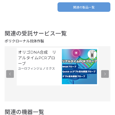
関連の製品一覧
関連の受託サービス一覧
ポリクローナル抗体作製
オリゴDNA合成 リ
Gene
サーモフ
アルタイムPCRプロ
ティフィ
ーブ
ユーロフィンジェノミクス
関連の機器一覧