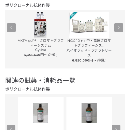
ポリクローナル抗体作製
Agilent 
Pユニット
ÄKTA go™ クロマトグラフ
NGC 10 ml 中・高圧クロマ
アジレ
サービス
ィーシステム
トグラフィーシス...
Cytiva
 (税別)
バイオラッド・ラボラトリー
円〜 (税別)
4,353,630
ズ
円〜 (税別)
6,850,000
関連の試薬・消耗品一覧
ポリクローナル抗体作製