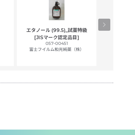
エタノール (99.5)_試薬特級
アセトニトリ
[JISマーク認定品目]
マト
）
057-00451
01
富士フイルム和光純薬（株）
富士フイル