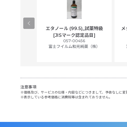
ological
エタノール (99.5)_試薬特級
メ
per/plastic
[JISマーク認定品目]
ally wrapped,
057-00456
f 100
富士フイルム和光純薬（株）
56N
 Scientific
注意事項
価格及び、サービスの仕様・内容などにつきまして、予告なしに変
表示している参考価格に消費税等は含まれておりません。