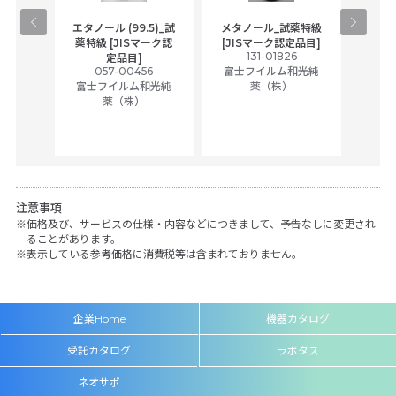
gical
エタノール (99.5)_試
メタノール_試薬特級
アセ
,
薬特級 [JISマーク認
[JISマーク認定品目]
tic
131-01826
富士
定品目]
ually
057-00456
富士フイルム和光純
ck of
富士フイルム和光純
薬（株）
薬（株）
her
c
注意事項
価格及び、サービスの仕様・内容などにつきまして、予告なしに変更され
ることがあります。
表示している参考価格に消費税等は含まれておりません。
企業Home
機器カタログ
受託カタログ
ラボタス
ネオサポ