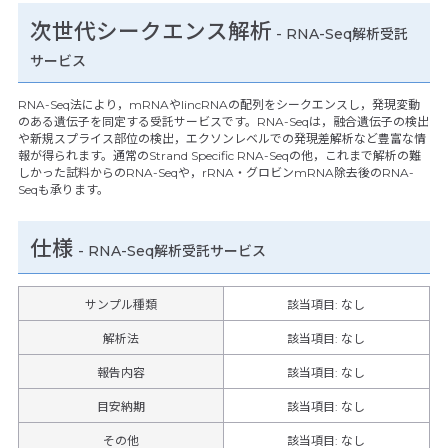
次世代シークエンス解析
- RNA-Seq解析受託
サービス
RNA-Seq法により，mRNAやlincRNAの配列をシークエンスし，発現変動
のある遺伝子を同定する受託サービスです。RNA-Seqは，融合遺伝子の検出
や新規スプライス部位の検出，エクソンレベルでの発現差解析など豊富な情
報が得られます。通常のStrand Specific RNA-Seqの他，これまで解析の難
しかった試料からのRNA-Seqや，rRNA・グロビンmRNA除去後のRNA-
Seqも承ります。
仕様
-
RNA-Seq解析受託サービス
サンプル種類
該当項目: なし
解析法
該当項目: なし
報告内容
該当項目: なし
目安納期
該当項目: なし
その他
該当項目
:
なし