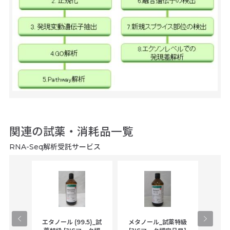
関連の試薬・消耗品一覧
RNA-Seq解析受託サービス
gical
エタノール (99.5)_試
メタノール_試薬特級
アセ
,