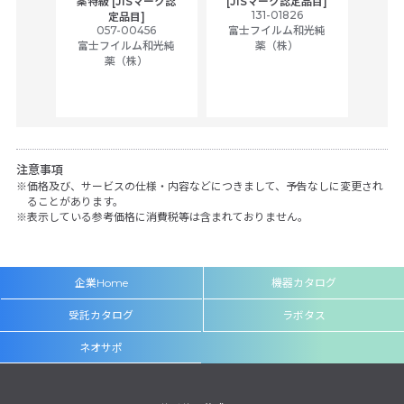
薬特級 [JISマーク認
[JISマーク認定品目]
tic
131-01826
富士
定品目]
ually
057-00456
富士フイルム和光純
ck of
富士フイルム和光純
薬（株）
薬（株）
her
c
注意事項
価格及び、サービスの仕様・内容などにつきまして、予告なしに変更され
ることがあります。
表示している参考価格に消費税等は含まれておりません。
企業Home
機器カタログ
受託カタログ
ラボタス
ネオサポ