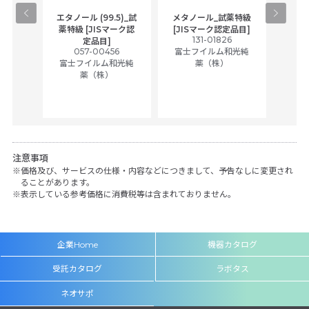
gical
エタノール (99.5)_試
メタノール_試薬特級
アセ
,
薬特級 [JISマーク認
[JISマーク認定品目]
tic
131-01826
富士
定品目]
ually
057-00456
富士フイルム和光純
ck of
富士フイルム和光純
薬（株）
薬（株）
her
c
注意事項
価格及び、サービスの仕様・内容などにつきまして、予告なしに変更され
ることがあります。
表示している参考価格に消費税等は含まれておりません。
企業Home
機器カタログ
受託カタログ
ラボタス
ネオサポ