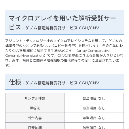
マイクロアレイを用いた解析受託サー
ビス
- ゲノム構造解析受託サービス CGH/CNV
アジレント・テクノロジー社のマイクロアレイシステムを用いて，ゲノムの
構造多型のひとつであるCNV（コピー数多型）を検出します。全染色体にわ
たりCNVを網羅的に解析する手法がaCGH （array Comparative
Genomic Hybridization）です。CNVは表現型に与える影響が大きいといわ
れ，近年，疾患とに関連や培養細胞の継代過程での変化に注目されていま
す。
仕様
-
ゲノム構造解析受託サービス CGH/CNV
サンプル種類
該当項目: なし
解析法
該当項目: なし
報告内容
該当項目: なし
目安納期
該当項目: なし