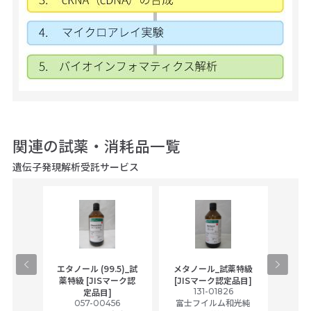
関連の試薬・消耗品一覧
遺伝子発現解析受託サービス
gical
エタノール (99.5)_試
メタノール_試薬特級
アセ
,
薬特級 [JISマーク認
[JISマーク認定品目]
tic
131-01826
富士
定品目]
ually
057-00456
富士フイルム和光純
ck of