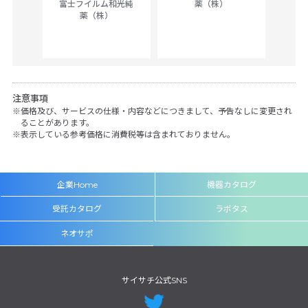
富士フイルム和光純
薬（株）
薬（株）
her
c
注意事項
価格及び、サービスの仕様・内容などにつきまして、予告なしに変更され
ることがあります。
表示している参考価格に消費税等は含まれておりません。
企業Home
機器カタログ
受託カタログ
ラボタス
ネオサポ
サイサチ公式SNS