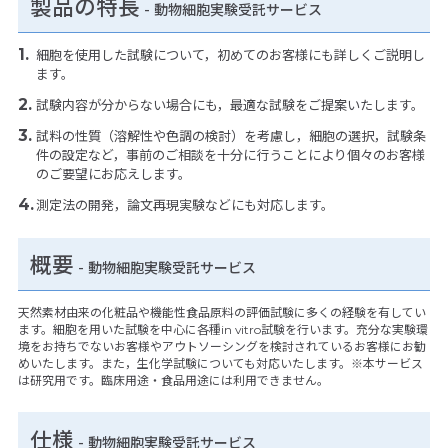
製品の特長
-
動物細胞実験受託サービス
細胞を使用した試験について，初めてのお客様にも詳しくご説明し
ます。
試験内容が分からない場合にも，最適な試験をご提案いたします。
試料の性質（溶解性や色調の検討）を考慮し，細胞の選択，試験条
件の設定など，事前のご相談を十分に行うことにより個々のお客様
のご要望にお応えします。
測定法の開発，論文再現実験などにも対応します。
概要
- 動物細胞実験受託サービス
天然素材由来の化粧品や機能性食品原料の評価試験に多くの経験を有してい
ます。細胞を用いた試験を中心に各種in vitro試験を行います。充分な実験環
境をお持ちでないお客様やアウトソーシングを検討されているお客様にお勧
めいたします。また，生化学試験についても対応いたします。※本サービス
は研究用です。臨床用途・食品用途には利用できません。
仕様
-
動物細胞実験受託サービス