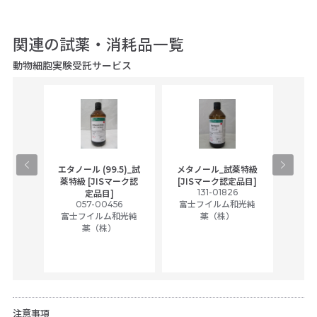
関連の試薬・消耗品一覧
動物細胞実験受託サービス
gical
エタノール (99.5)_試
メタノール_試薬特級
アセ
,
薬特級 [JISマーク認
[JISマーク認定品目]
tic
131-01826
富士
定品目]
ually
057-00456
富士フイルム和光純
ck of
富士フイルム和光純
薬（株）
薬（株）
her
c
注意事項