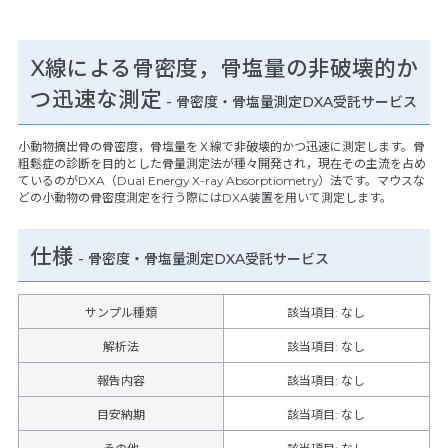
X線による骨密度，骨塩量の非破壊的か
つ迅速な測定
- 骨密度・骨塩量測定DXA受託サービス
小動物摘出骨の骨密度，骨塩量をＸ線で非破壊的かつ迅速に測定します。骨
粗鬆症の診断を目的とした骨量測定法が種々開発され，現在その主流を占め
ているのがDXA（Dual Energy X-ray Absorptiometry）法です。マウスな
どの小動物の骨密度測定を行う際にはDXA装置を用いて測定します。
仕様
-
骨密度・骨塩量測定DXA受託サービス
サンプル種類
該当項目: なし
解析法
該当項目: なし
報告内容
該当項目: なし
目安納期
該当項目: なし