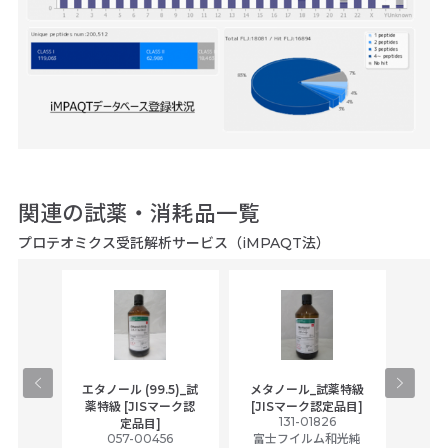
関連の試薬・消耗品一覧
プロテオミクス受託解析サービス（iMPAQT法）
gical
エタノール (99.5)_試
メタノール_試薬特級
アセ
,
薬特級 [JISマーク認
[JISマーク認定品目]
tic
131-01826
富士
定品目]
ually
057-00456
富士フイルム和光純
ck of