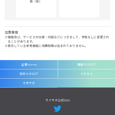
薬（株）
her
c
注意事項
価格及び、サービスの仕様・内容などにつきまして、予告なしに変更され
ることがあります。
表示している参考価格に消費税等は含まれておりません。
企業Home
機器カタログ
受託カタログ
ラボタス
ネオサポ
サイサチ公式SNS