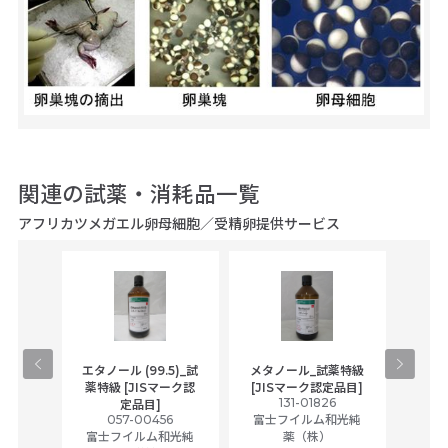
関連の試薬・消耗品一覧
アフリカツメガエル卵母細胞／受精卵提供サービス
gical
エタノール (99.5)_試
メタノール_試薬特級
アセ
,
薬特級 [JISマーク認
[JISマーク認定品目]
tic
131-01826
富士
定品目]
ually
057-00456
富士フイルム和光純
ck of
富士フイルム和光純
薬（株）