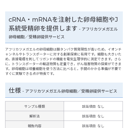
cRNA・mRNAを注射した卵母細胞やJ
系統受精卵を提供します
- アフリカツメガエル
卵母細胞／受精卵提供サービス
アフリカツメガエルの卵母細胞は膜タンパク質発現性が高いため，イオンチ
ャンネルやトランスポーターに対する創薬探索に有用です。細胞も大きいた
め，直接電極を刺してリガンドの機能を電気生理学的に測定できます。さら
に，トランスポーターの輸送物質も定量でき，がん阻害物質の探索ができま
す。卵母細胞は培養細胞を使う方法に比べると，手間のかかる準備が不要で
すぐに実験できる点が特長です。
仕様
-
アフリカツメガエル卵母細胞／受精卵提供サービス
サンプル種類
該当項目: なし
解析法
該当項目: なし
報告内容
該当項目: なし