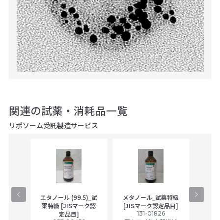
関連の試薬・消耗品一覧
リポソーム受託製造サービス
gical
エタノール (99.5)_試
メタノール_試薬特級
アセ
,
薬特級 [JISマーク認
[JISマーク認定品目]
tic
131-01826
富士
定品目]
ually