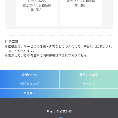
057-00456
富士フイルム和光純
ck of
富士フイルム和光純
薬（株）
薬（株）
her
c
注意事項
価格及び、サービスの仕様・内容などにつきまして、予告なしに変更され
ることがあります。
表示している参考価格に消費税等は含まれておりません。
企業Home
機器カタログ
受託カタログ
ラボタス
ネオサポ
サイサチ公式SNS