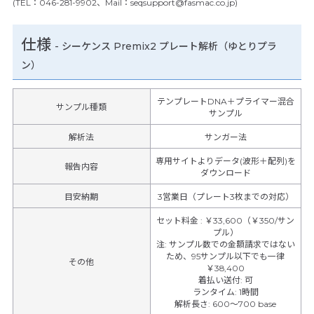
(TEL：046-281-9902、Mail：seqsupport@fasmac.co.jp)
仕様
-
シーケンス Premix2 プレート解析（ゆとりプラ
ン）
テンプレートDNA＋プライマー混合
サンプル種類
サンプル
解析法
サンガー法
専用サイトよりデータ(波形＋配列)を
報告内容
ダウンロード
目安納期
3営業日（プレート3枚までの対応）
セット料金
:
￥33,600（￥350/サン
プル）
注
:
サンプル数での金額請求ではない
ため、95サンプル以下でも一律
その他
￥38,400
着払い送付
:
可
ランタイム
:
1時間
解析長さ
:
600～700 base