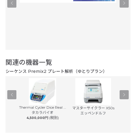
関連の機器一覧
シーケンス Premix2 プレート解析（ゆとりプラン）
Thermal Cycler Dice Real ...
イスキャナ
マスターサイクラー X50s
BD Rhap
タカラバイオ
7...
エッペンドルフ
S
円 (税別)
4,500,000
日本ベク
 (税別)
8,50