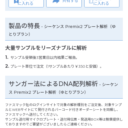
共有する
に入れる
に入れる
製品の特長
-
シーケンス Premix2 プレート解析（ゆ
とりプラン）
大量サンプルをリーズナブルに解析
サンプル受領後3営業日以内結果ご報告。
プレート単位で注文（1サンプルあたり￥350と安価）。
サンガー法によるDNA配列解析
- シーケン
ス Premix2 プレート解析（ゆとりプラン）
ファスマック社のログインサイトで対象の解析種別をご注文後、対象サンプ
ルとWEBサイトにて発行されるバーコード付きオーダーシートを同梱し、
ファスマックへ送付してください。
サンプル送付用マイクロプレート・送付用伝票・発送用BOX等は無償提供し
ておりますのでご要望がございましたらご連絡ください。