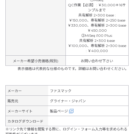
QC作業【必須】
:
￥30,000＊16サ
ンプルまで
共有解析 2×300 base
:
￥150,000、専有解析 2×250 base
￥330,000、専有解析 2×300 base
￥450,000
②MiSeq i100 Plus
:
共有解析 2×300 base
￥100,000、専有解析 2×300 base
:
￥400,000
メーカー希望小売価格(税別)
お問い合わせ下さい
表示価格は代表的な仕様のものです。詳細はお問い合わせください。
メーカー
ファスマック
販売元
グライナー・ジャパン
メーカーサイト
製品ページ
カタログダウンロード
※リンク先で情報を閲覧する際に、ログイン・フォーム入力等を求められる