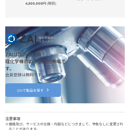
S
円 (税別)
4,500,000
日本ベク
 (税別)
8,50
ZAIは国内最大級！
理化学機器の中古販売市場で
す。
会員登録は無料です。
ZAIで製品を探す
注意事項
価格及び、サービスの仕様・内容などにつきまして、予告なしに変更され
ることがあります。