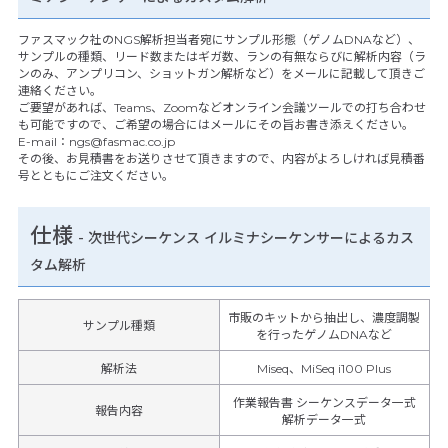
ファスマック社のNGS解析担当者宛にサンプル形態（ゲノムDNAなど）、
サンプルの種類、リード数またはギガ数、ランの有無ならびに解析内容（ラ
ンのみ、アンプリコン、ショットガン解析など）をメールに記載して頂きご
連絡ください。
ご要望があれば、Teams、Zoomなどオンライン会議ツールでの打ち合わせ
も可能ですので、ご希望の場合にはメールにその旨お書き添えください。
E-mail：ngs@fasmac.co.jp
その後、お見積書をお送りさせて頂きますので、内容がよろしければ見積番
号とともにご注文ください。
仕様
-
次世代シーケンス イルミナシーケンサーによるカス
タム解析
市販のキットから抽出し、濃度調製
サンプル種類
を行ったゲノムDNAなど
解析法
Miseq、MiSeq i100 Plus
作業報告書 シーケンスデータ一式
報告内容
解析データ一式