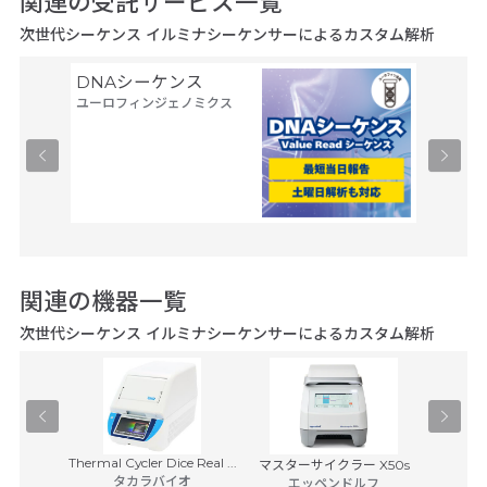
関連の受託サービス一覧
次世代シーケンス イルミナシーケンサーによるカスタム解析
DNAシーケンス
シーケン
ユーロフィンジェノミクス
8連解
ファスマ
関連の機器一覧
次世代シーケンス イルミナシーケンサーによるカスタム解析
Thermal Cycler Dice Real ...
イスキャナ
マスターサイクラー X50s
BD Rhap
タカラバイオ
7...
エッペンドルフ