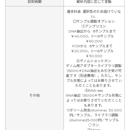
目安納期
解析内容に応じて変動
基本料金
:
選択性のため設けていな
い。
〇サンプル調製オプション
:
①アンプリコン
:
DNA抽出から
:
8サンプルまで
￥40,000、9～16サンプル
￥60,000
PCRから
:
8サンプルまで
￥20,000、9～16サンプル
￥30,000
②ゲノムショットガン
:
ゲノム用アダプターライブラリ調製
:
\15000＊DNA抽出もお引き受け可
能です（別途費用）。ただし、サン
プル形態によってはお断りさせてい
ただくこともあります。
③RNA-seq
:
その他
RNA抽出
:
\15000＊サンプル形態に
よってはお断りさせていただくこと
もあります。
リボソーム除去(illumina)
:
30,000
円／サンプル、ライブラリ調製
(illumina)25,000円／サンプル
○ラン
:
①Miseq
: