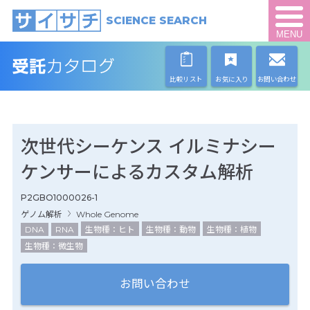
SCIENCE SEARCH
MENU
比較リスト
お気に入り
お問い合わせ
次世代シーケンス イルミナシー
ケンサーによるカスタム解析
P2GBO1000026-1
ゲノム解析
Whole Genome
DNA
RNA
生物種：ヒト
生物種：動物
生物種：植物
生物種：微生物
お問い合わせ