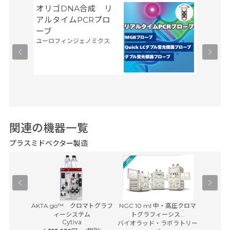
オリゴDNA合成 リ
Gene
サーモフ
アルタイムPCRプロ
ティフィ
ーブ
ユーロフィンジェノミクス
関連の機器一覧
プラスミドベクター製造
Agilent 
Pユニット
ÄKTA go™ クロマトグラフ
NGC 10 ml 中・高圧クロマ
アジレ
サービス
ィーシステム
トグラフィーシス...
Cytiva
 (税別)
バイオラッド・ラボラトリー