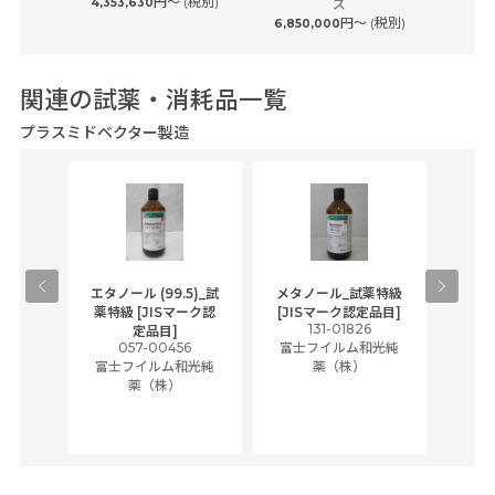
円〜 (税別)
4,353,630
ズ
円〜 (税別)
6,850,000
関連の試薬・消耗品一覧
プラスミドベクター製造
光一級
エタノール (99.5)_試
メタノール_試薬特級
アセ
7
薬特級 [JISマーク認
[JISマーク認定品目]
和光純
131-01826
富士
定品目]
057-00456
富士フイルム和光純
富士フイルム和光純
薬（株）
薬（株）