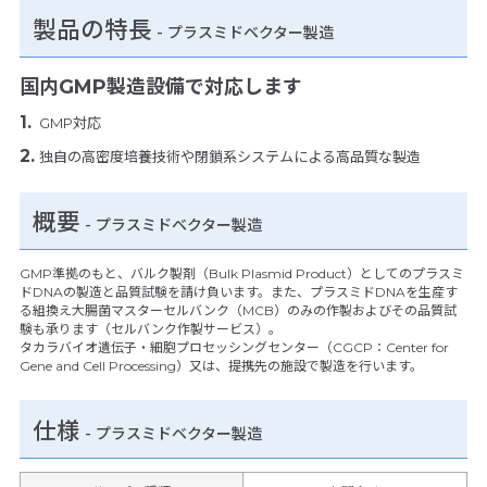
製品の特長
-
プラスミドベクター製造
国内GMP製造設備で対応します
GMP対応
独自の高密度培養技術や閉鎖系システムによる高品質な製造
概要
- プラスミドベクター製造
GMP準拠のもと、バルク製剤（Bulk Plasmid Product）としてのプラスミ
ドDNAの製造と品質試験を請け負います。また、プラスミドDNAを生産す
る組換え大腸菌マスターセルバンク（MCB）のみの作製およびその品質試
験も承ります（セルバンク作製サービス）。
タカラバイオ遺伝子・細胞プロセッシングセンター（CGCP：Center for
Gene and Cell Processing）又は、提携先の施設で製造を行います。
仕様
-
プラスミドベクター製造