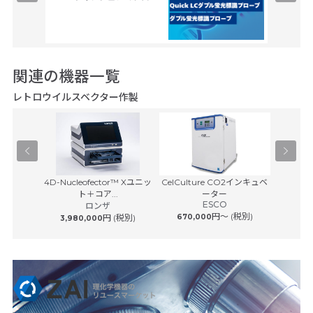
関連の機器一覧
レトロウイルスベクター作製
Pユニット
4D-Nucleofector™ Xユニッ
CelCulture CO2インキュベ
HERAc
サービス
ト＋コア...
ーター
ESCO
 (税別)
ロンザ
サーモフ
円〜 (税別)
円 (税別)
670,000
3,980,000
1,080