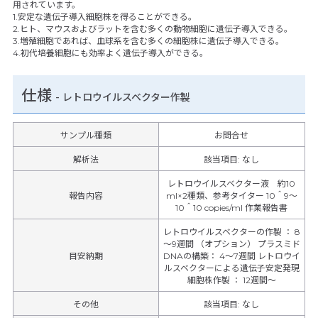
用されています。
1.安定な遺伝子導入細胞株を得ることができる。
2.ヒト、マウスおよびラットを含む多くの動物細胞に遺伝子導入できる。
3.増殖細胞であれば、血球系を含む多くの細胞株に遺伝子導入できる。
4.初代培養細胞にも効率よく遺伝子導入ができる。
仕様
-
レトロウイルスベクター作製
サンプル種類
お問合せ
解析法
該当項目: なし
レトロウイルスベクター液 約10
報告内容
ml×2種類、参考タイター 10＾9～
10＾10 copies/ml 作業報告書
レトロウイルスベクターの作製 ： 8
～9週間 （オプション） プラスミド
目安納期
DNAの構築： 4～7週間 レトロウイ
ルスベクターによる遺伝子安定発現
細胞株作製 ： 12週間～
その他
該当項目
:
なし