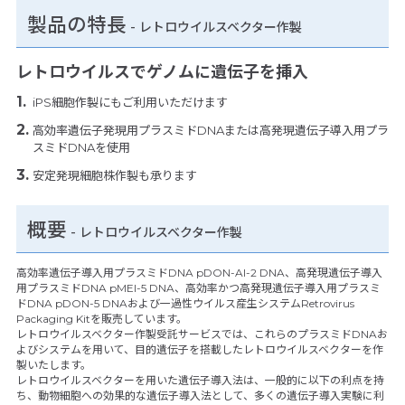
製品の特長
-
レトロウイルスベクター作製
レトロウイルスでゲノムに遺伝子を挿入
iPS細胞作製にもご利用いただけます
高効率遺伝子発現用プラスミドDNAまたは高発現遺伝子導入用プラ
スミドDNAを使用
安定発現細胞株作製も承ります
概要
- レトロウイルスベクター作製
高効率遺伝子導入用プラスミドDNA pDON-AI-2 DNA、高発現遺伝子導入
用プラスミドDNA pMEI-5 DNA、高効率かつ高発現遺伝子導入用プラスミ
ドDNA pDON-5 DNAおよび一過性ウイルス産生システムRetrovirus
Packaging Kitを販売しています。
レトロウイルスベクター作製受託サービスでは、これらのプラスミドDNAお
よびシステムを用いて、目的遺伝子を搭載したレトロウイルスベクターを作
製いたします。
レトロウイルスベクターを用いた遺伝子導入法は、一般的に以下の利点を持
ち、動物細胞への効果的な遺伝子導入法として、多くの遺伝子導入実験に利