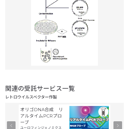
関連の受託サービス一覧
レトロウイルスベクター作製
オリゴDNA合成 リ
Gene
サーモフ
アルタイムPCRプロ
ティフィ
ーブ
ユーロフィンジェノミクス