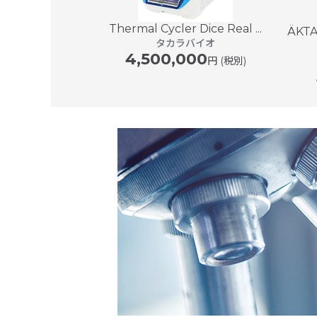
Thermal Cycler Dice Real ...
CPユニット
ÄKT
タカラバイオ
ケアサービス
4,500,000
00
円 (税別)
円〜 (税別)