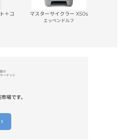
ニット＋コ
マスターサイクラー X50s
マスターサ
gr
エッペンドルフ
エッ
売市場です。