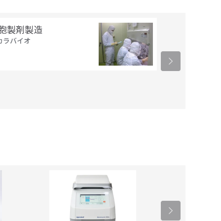
胞製剤製造
ウイルスベク
カラバイオ
タカラバイオ