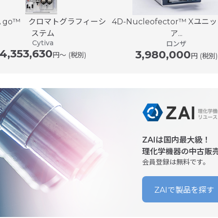
A go™ クロマトグラフィーシ
4D-Nucleofector™ Xユ
ステム
ア...
Cytiva
ロンザ
4,353,630
3,980,000
円〜 (税別)
円 (税別)
ZAIは国内最大級！
理化学機器の中古販
会員登録は無料です。
ZAIで製品を探す