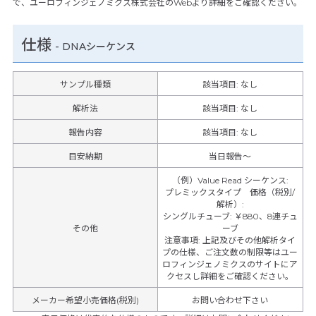
で、ユーロフィンジェノミクス株式会社のWebより詳細をご確認ください。
仕様
-
DNAシーケンス
サンプル種類
該当項目: なし
解析法
該当項目: なし
報告内容
該当項目: なし
目安納期
当日報告～
（例）Value Read シーケンス
:
プレミックスタイプ 価格（税別/
解析）
:
シングルチューブ
:
￥880、8連チュ
その他
ーブ
注意事項
:
上記及びその他解析タイ
プの仕様、ご注文数の制限等はユー
ロフィンジェノミクスのサイトにア
クセスし詳細をご確認ください。
メーカー希望小売価格(税別)
お問い合わせ下さい