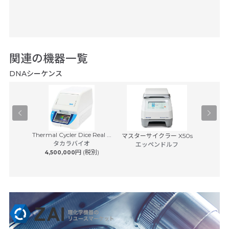
関連の機器一覧
DNAシーケンス
Thermal Cycler Dice Real ...
イスキャナ
マスターサイクラー X50s
BD Rhap
タカラバイオ
7...
エッペンドルフ
S
円 (税別)
4,500,000
日本ベク
 (税別)
8,50