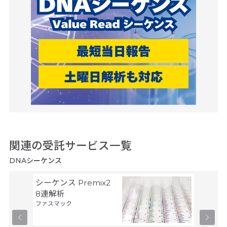
関連の受託サービス一覧
DNAシーケンス
シーケンス Premix2
ヒト全
8連解析
ンス／
ファスマック
ム解析
タカラバ