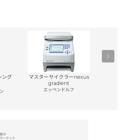
 シング
マスターサイクラーnexus
マスターサイク
gradient
エッ
エッペンドルフ
ン