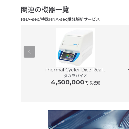
関連の機器一覧
RNA-seq/特殊RNA-seq受託解析サービス
Thermal Cycler Dice Real ...
レイスキャナー
タカラバイオ
 7...
4,500,000
SYS
円 (税別)
00
円〜 (税別)