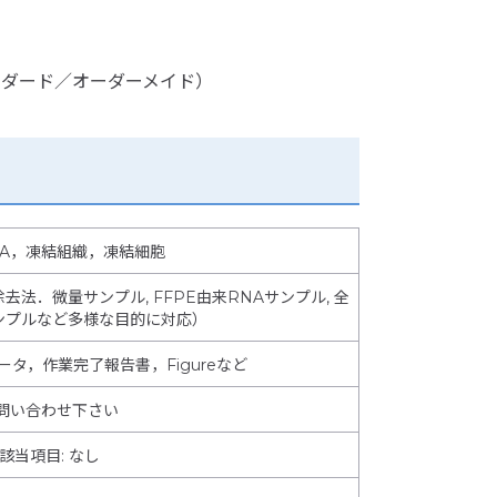
ンダード／オーダーメイド）
 RNA，凍結組織，凍結細胞
NA除去法．微量サンプル, FFPE由来RNAサンプル, 全
ンプルなど多様な目的に対応）
データ，作業完了報告書，Figureなど
問い合わせ下さい
該当項目
:
なし