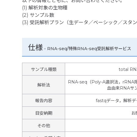
以下の情報とともに、お問い合わせください。
(1) 解析対象の生物種
(2) サンプル数
(3) 受託解析プラン（生データ／ベーシック／スタ
仕様
-
RNA-seq/特殊RNA-seq受託解析サービス
サンプル種類
total
RNA-seq（Poly-A選択法，rR
解析法
血由来RNAサ
報告内容
fastqデータ，解析
目安納期
お
その他