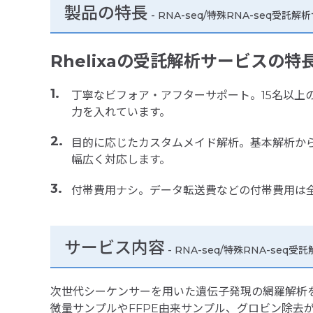
製品の特長
-
RNA-seq/特殊RNA-seq受託解
Rhelixaの受託解析サービスの特
丁寧なビフォア・アフターサポート。15名以上の
力を入れています。
目的に応じたカスタムメイド解析。基本解析か
幅広く対応します。
付帯費用ナシ。データ転送費などの付帯費用は
サービス内容
- RNA-seq/特殊RNA-seq
次世代シーケンサーを用いた遺伝子発現の網羅解析
微量サンプルやFFPE由来サンプル、グロビン除去