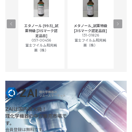
gical
エタノール (99.5)_試
メタノール_試薬特級
アセ
,
薬特級 [JISマーク認
[JISマーク認定品目]
tic
131-01826
富士
定品目]
ually
057-00456
富士フイルム和光純
ck of
富士フイルム和光純
薬（株）
薬（株）
her
c
ZAIは国内最大級！
理化学機器の中古販売市場で
す。
会員登録は無料です。