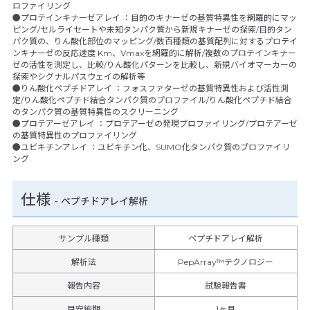
ロファイリング
●プロテインキナーゼアレイ ：目的のキナーゼの基質特異性を網羅的にマッ
ピング/セルライセートや未知タンパク質から新規キナーゼの探索/目的タン
パク質の、りん酸化部位のマッピング/数百種類の基質配列に対するプロテイ
ンキナーゼの反応速度 Km、Vmaxを網羅的に解析/複数のプロテインキナー
ゼの活性を測定し、比較/りん酸化パターンを比較し、新規バイオマーカーの
探索やシグナルパスウェイの解析等
●りん酸化ペプチドアレイ ：フォスファターゼの基質特異性および活性測
定/りん酸化ペプチド結合タンパク質のプロファイル/りん酸化ペプチド結合
のタンパク質の基質特異性のスクリーニング
●プロテアーゼアレイ ：プロテアーゼの発現プロファイリング/プロテアーゼ
の基質特異性のプロファイリング
●ユビキチンアレイ ：ユビキチン化、SUMO化タンパク質のプロファイリ
ング
仕様
-
ペプチドアレイ解析
サンプル種類
ペプチドアレイ解析
解析法
PepArray™テクノロジー
報告内容
試験報告書
目安納期
1ヶ月