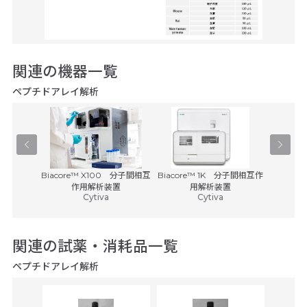
関連の機器一覧
ペプチドアレイ解析
解析ソフト
Biacore™ X100 分子間相互
Biacore™ 1K 分子間相互作
Biaco
n...
作用解析装置
用解析装置
p
Cytiva
Cytiva
関連の試薬・消耗品一覧
ペプチドアレイ解析