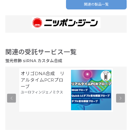
関連の製品一覧
関連の受託サービス一覧
蛍光修飾 siRNA カスタム合成
オリゴDNA合成 リ
Gene
サーモフ
アルタイムPCRプロ
ティフィ
ーブ
ユーロフィンジェノミクス