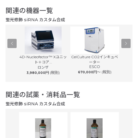
関連の機器一覧
蛍光修飾 siRNA カスタム合成
act CE
4D-Nucleofector™ Xユニッ
CelCulture CO2インキュベ
マスター
ト＋コア...
ーター
エ
ESCO
ロンザ
(税別)
円〜 (税別)
円 (税別)
670,000
3,980,000
関連の試薬・消耗品一覧
蛍光修飾 siRNA カスタム合成