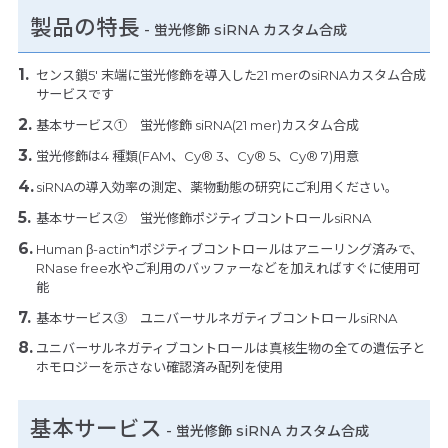
製品の特長
-
蛍光修飾 siRNA カスタム合成
センス鎖5' 末端に蛍光修飾を導入した21 merのsiRNAカスタム合成
サービスです
基本サービス① 蛍光修飾 siRNA(21 mer)カスタム合成
蛍光修飾は4 種類(FAM、Cy® 3、Cy® 5、Cy® 7)用意
siRNAの導入効率の測定、薬物動態の研究にご利用ください。
基本サービス② 蛍光修飾ポジティブコントロールsiRNA
Human β-actin*1ポジティブコントロールはアニーリング済みで、
RNase free水やご利用のバッファーなどを加えればすぐに使用可
能
基本サービス③ ユニバーサルネガティブコントロールsiRNA
ユニバーサルネガティブコントロールは真核生物の全ての遺伝子と
ホモロジーを示さない確認済み配列を使用
基本サービス
- 蛍光修飾 siRNA カスタム合成