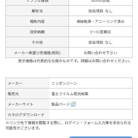
サンプル種類
siRNA合成
解析法
該当項目: なし
報告内容
凍結乾燥・アニーリング済み
目安納期
3～10営業日
その他
該当項目
:
なし
メーカー希望小売価格(税別)
お問い合わせ下さい
表示価格は代表的な仕様のものです。詳細はお問い合わせください。
メーカー
ニッポンジーン
販売元
富士フイルム和光純薬
メーカーサイト
製品ページ
カタログダウンロード
※リンク先で情報を閲覧する際に、ログイン・フォーム入力等を求められる
可能性がございます。