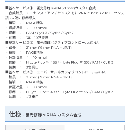
■基本サービス① 蛍光修飾 siRNA(21 mer)カスタム合成
・合成鎖長 ： センス・アンチセンスともにRNA 19 base + dTdT センス
鎖5'末端に修飾導入
・精製 ： PAGE精製
・保証収量 ： 10 nmol
・修飾 ： FAM / Cy® 3 / Cy® 5 / Cy® 7
・納期 ： 1本 10営業日
■基本サービス② 蛍光修飾ポジティブコントロールsiRNA
・鎖長 ： 21 mer (19 mer RNA + dTdT)
・精製 ： PAGE精製
・保証収量 ： 10 nmol
・修飾 ： HiLyte Fluor™ 488 / HiLyte Fluor™ 555 / FAM / Cy® 3
・納期 ： 3営業日
■基本サービス③ ユニバーサルネガティブコントロールsiRNA
・鎖長 ： 21 mer (19 mer RNA + dTdT)
・精製 ： PAGE精製
・保証収量 ： 10 nmol
・修飾 ： HiLyte Fluor™ 488 / HiLyte Fluor™ 555 / FAM / Cy® 3
・納期 ： 3営業日
仕様
-
蛍光修飾 siRNA カスタム合成