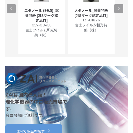
gical
エタノール (99.5)_試
メタノール_試薬特級
アセ
,
薬特級 [JISマーク認
[JISマーク認定品目]
tic
131-01826
富士
定品目]
ually
057-00456
富士フイルム和光純
ck of
富士フイルム和光純
薬（株）
薬（株）
her
c
ZAIは国内最大級！
理化学機器の中古販売市場で
す。
会員登録は無料です。
ZAIで製品を探す