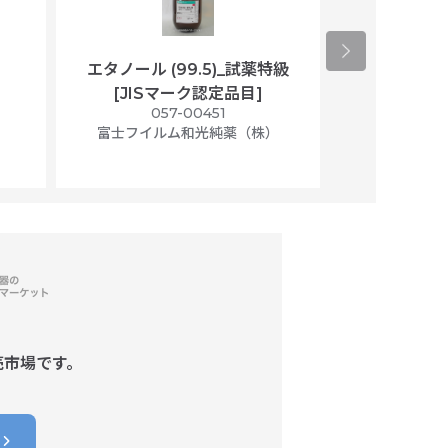
エタノール (99.5)_試薬特級
アセトニトリ
[JISマーク認定品目]
マト
）
057-00451
01
富士フイルム和光純薬（株）
富士フイル
売市場です。