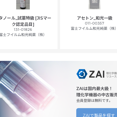
タノール_試薬特級 [JISマー
アセトン_和光一級
011-00357
ク認定品目]
富士フイルム和光純薬（株
131-01826
富士フイルム和光純薬（株）
ZAIは国内最大級！
理化学機器の中古販
会員登録は無料です。
ZAIで製品を探す