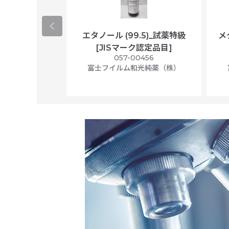
ological
エタノール (99.5)_試薬特級
メ
per/plastic
[JISマーク認定品目]
ally wrapped,
057-00456
f 100
富士フイルム和光純薬（株）
56N
 Scientific