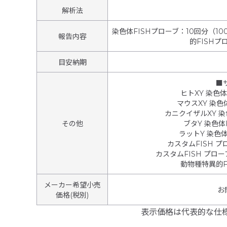
解析法
染色体FISHプローブ：10回分（10
報告内容
的FISHプ
目安納期
■
ヒトXY 染色体
マウスXY 染色
カニクイザルXY 染
その他
ブタY 染色体
ラットY 染色体
カスタムFISH 
カスタムFISH プロー
動物種特異的F
メーカー希望小売
お
価格(税別)
表示価格は代表的な仕