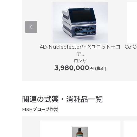
t CE Syste...
4D-Nucleofector™ Xユニット＋コ
Cel
メガ
ア...
00
円 (税別)
ロンザ
3,980,000
円 (税別)
関連の試薬・消耗品一覧
FISHプローブ作製