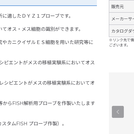
販売元
解析に適したＤＹＺ１プローブです。
メーカーサ
においてオス・メス細胞の識別ができます。
カタログダ
※リンク先で情
植研究やカニクイザルＥＳ細胞を用いた研究等に
ございます。
、レシピエントがメスの移植実験系においてオス
ス、レシピエントがメスの移植実験系においてオ
ーン等からFISH解析用プローブを作製いたします
タムFISH プローブ作製）。